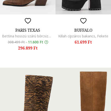
PARIS TEXAS
BUFFALO
Bettina hosszú szárú bőrcsizma, Sötétbarna
Killah cipzáros bakancs, Fekete
61.699 Ft
308.499 Ft
-
11.600 Ft
296.899 Ft