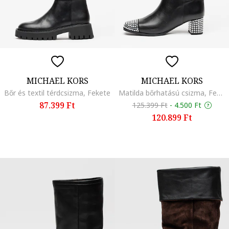
MICHAEL KORS
MICHAEL KORS
Bőr és textil térdcsizma, Fekete
Matilda bőrhatású csizma, Fekete
87.399 Ft
125.399 Ft
-
4.500 Ft
120.899 Ft