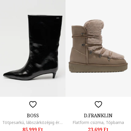
BOSS
D.FRANKLIN
Tötpesarkú, lábszárközépig érő bőrcsizma, Fekete
Flatform csizma, Tópbarna
85.999 Ft
23.699 Ft