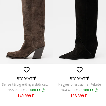
VIC MATIÉ
VIC MATIÉ
Sense térdig érő nyersbőr csizma, Fangóbarna
Hegyes orrú csizma, Fekete
155.799 Ft
-
5.800 Ft
164.499 Ft
-
6.100 Ft
149.999 Ft
158.399 Ft