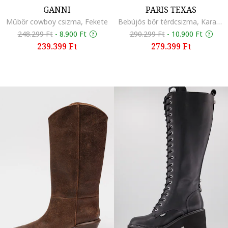
GANNI
PARIS TEXAS
Műbőr cowboy csizma, Fekete
Bebújós bőr térdcsizma, Karamellbarna
248.299 Ft
-
8.900 Ft
290.299 Ft
-
10.900 Ft
239.399 Ft
279.399 Ft