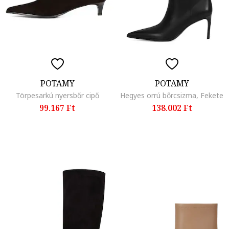
POTAMY
POTAMY
Törpesarkú nyersbőr cipő
Hegyes orrú bőrcsizma, Fekete
99.167 Ft
138.002 Ft