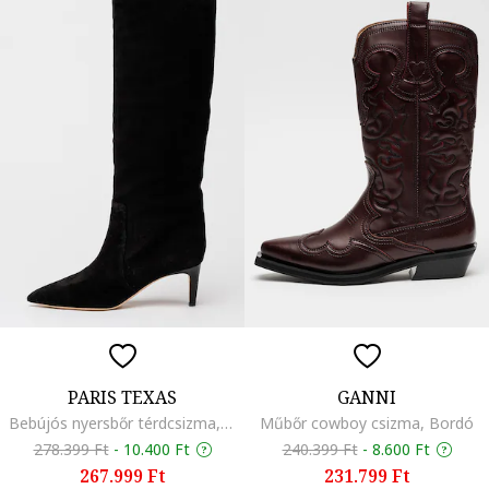
PARIS TEXAS
GANNI
Bebújós nyersbőr térdcsizma, Fekete
Műbőr cowboy csizma, Bordó
278.399 Ft
-
10.400 Ft
240.399 Ft
-
8.600 Ft
267.999 Ft
231.799 Ft