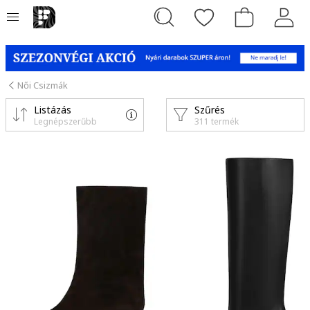
Női Csizmák
Listázás
Szűrés
Legnépszerűbb
311 termék