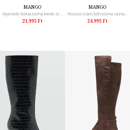
MANGO
MANGO
Nyersbőr bokacsizma kerek orral, Fekete
Hosszú szárú bőrcsizma vastag sarokkal, Fekete
21.995 Ft
24.995 Ft