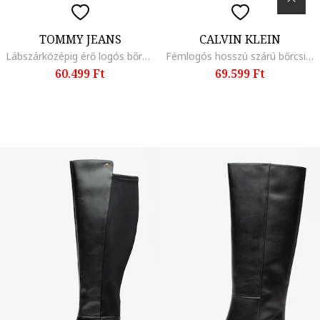
TOMMY JEANS
CALVIN KLEIN
Lábszárközépig érő logós bőrcsizma, Fekete
Fémlogós hosszú szárú bőrcsizma, Fekete
60.499 Ft
69.599 Ft