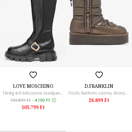
LOVE MOSCHINO
D.FRANKLIN
Térdig érő bőrcsizma textilpanelekkel, Fekete
Fűzős flatform csizma, Bronzszín
26.899 Ft
109.899 Ft
-
4.100 Ft
105.799 Ft