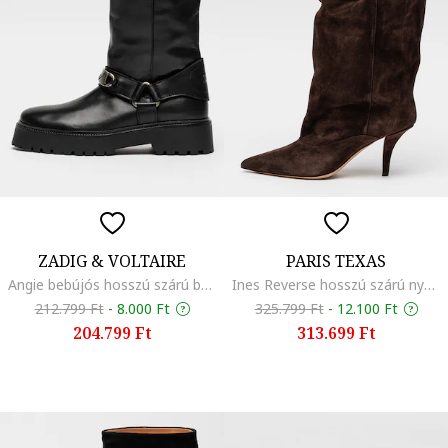
ZADIG & VOLTAIRE
PARIS TEXAS
Angie bebújós hosszú szárú bőrcsizma, Fekete
Ines Reverse hosszú szárú nyersbőr csizma, Sötétbarna
212.799 Ft
-
8.000 Ft
325.799 Ft
-
12.100 Ft
204.799 Ft
313.699 Ft