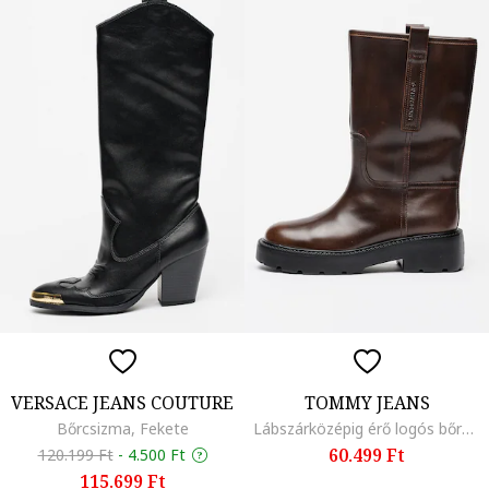
VERSACE JEANS COUTURE
TOMMY JEANS
Bőrcsizma, Fekete
Lábszárközépig érő logós bőrcsizma, Konyakbarna
60.499 Ft
120.199 Ft
-
4.500 Ft
115.699 Ft