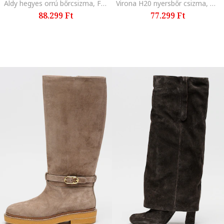
Aldy hegyes orrú bőrcsizma, Fekete
Virona H20 nyersbőr csizma, Barna
88.299 Ft
77.299 Ft