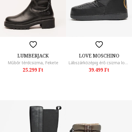
LUMBERJACK
LOVE MOSCHINO
Műbőr térdcsizma, Fekete
Lábszárközépig érő csizma logómintával, Piros/Aranyszín/Fekete
25.299 Ft
39.499 Ft