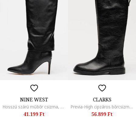
NINE WEST
CLARKS
Hosszú szárú műbőr csizma, Fekete
Previa-High cipzáros bőrcsizma, Fekete
41.199 Ft
56.899 Ft