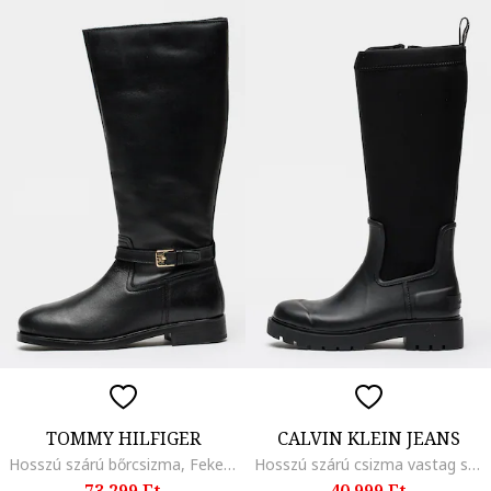
TOMMY HILFIGER
CALVIN KLEIN JEANS
Hosszú szárú bőrcsizma, Fekete
Hosszú szárú csizma vastag sarokkal, Fekete
73.299 Ft
40.999 Ft