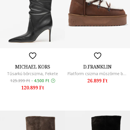
MICHAEL KORS
D.FRANKLIN
Tűsarkú bőrcsizma, Fekete
Flatform csizma műszőrme béléssel, Fehér/Sötétbarna
26.899 Ft
125.399 Ft
-
4.500 Ft
120.899 Ft