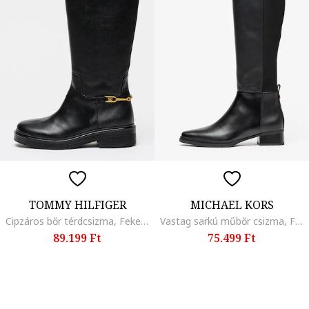
TOMMY HILFIGER
MICHAEL KORS
Cipzáros bőr térdcsizma, Fekete
Vastag sarkú műbőr csizma, Fekete
89.199 Ft
75.499 Ft