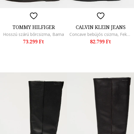
TOMMY HILFIGER
CALVIN KLEIN JEANS
Hosszú szárú bőrcsizma, Barna
Concave bebújós csizma, Fekete
73.299 Ft
82.799 Ft