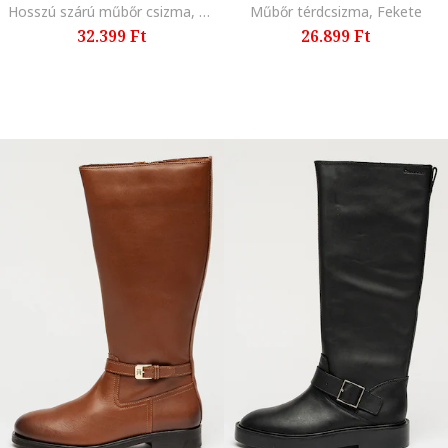
Hosszú szárú műbőr csizma, Konyakbarna
Műbőr térdcsizma, Fekete
32.399 Ft
26.899 Ft