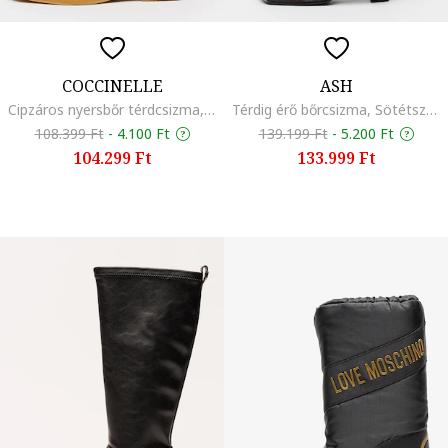
COCCINELLE
ASH
Cipzáros nyersbőr térdcsizma, Homokbarna
Térdig érő bőrcsizma, Sötétszürke
108.399 Ft
-
4.100 Ft
139.199 Ft
-
5.200 Ft
104.299 Ft
133.999 Ft