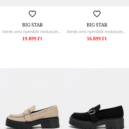
BIG STAR
BIG STAR
Kerek orrú nyersbőr mokaszin, Tópbarna
Kerek orrú nyersbőr mokaszin, Fekete
19.899 Ft
16.899 Ft