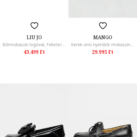
LIU JO
MANGO
Bőrmokaszin logóval, Fekete/Ezüstszín
Kerek orrú nyersbőr mokaszin, Világosbézs
43.499 Ft
29.995 Ft