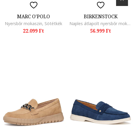
MARC O'POLO
BIRKENSTOCK
Nyersbőr mokaszin, Sötétkék
Naples átlapolt nyersbőr mokaszin, Halvány rózsaszín
22.099 Ft
56.999 Ft