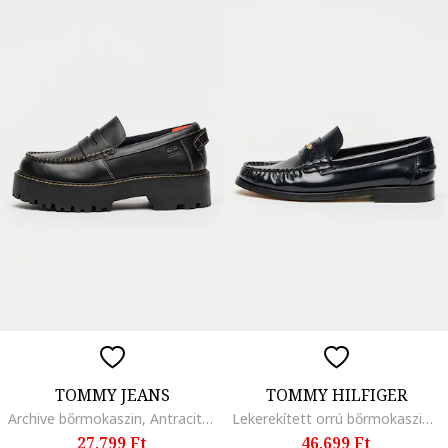
TOMMY JEANS
TOMMY HILFIGER
Archive bőrmokaszin, Antracitfekete
Lekerekített orrú bőrmokaszin, Fekete
27.799 Ft
46.699 Ft