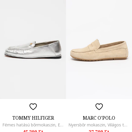
TOMMY HILFIGER
MARC O'POLO
Fémes hatású bőrmokaszin, Ezüstszín
Nyersbőr mokaszin, Világos tópbarna
45.299 Ft
27.799 Ft