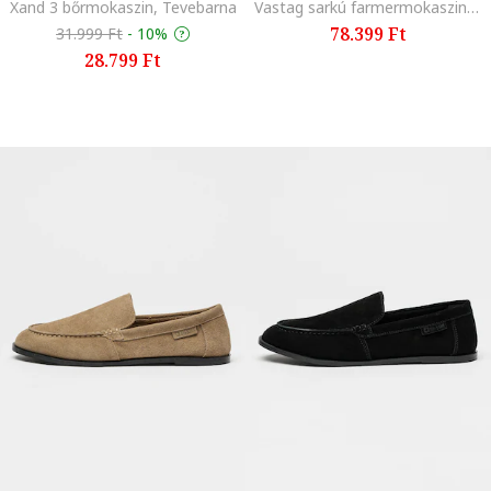
Xand 3 bőrmokaszin, Tevebarna
Vastag sarkú farmermokaszin, Melange kék
78.399 Ft
31.999 Ft
-
10%
28.799 Ft