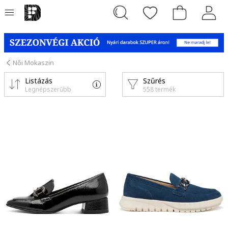
Női Mokaszin
Listázás
Szűrés
Legnépszerűbb
558 termék