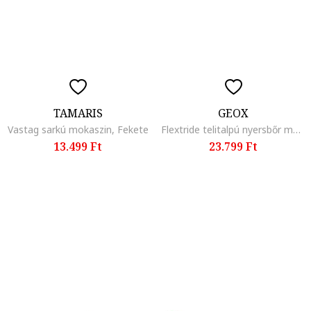
TAMARIS
GEOX
Vastag sarkú mokaszin, Fekete
Flextride telitalpú nyersbőr mokaszin, Tengerészkék
13.499 Ft
23.799 Ft