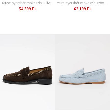
Muse nyersbőr mokaszin, Olívazöld
Yaira nyersbőr mokaszin szövött elemekkel és bojtokkal, Zsályazöld
54.399 Ft
62.199 Ft