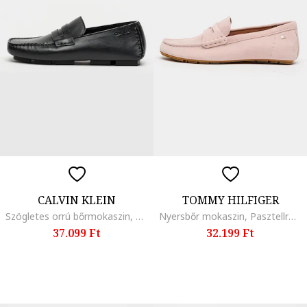
CALVIN KLEIN
TOMMY HILFIGER
Szögletes orrú bőrmokaszin, Fekete
Nyersbőr mokaszin, Pasztellrózsaszín
37.099 Ft
32.199 Ft