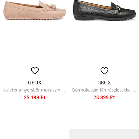
GEOX
GEOX
Kalistena nyersbőr mokaszin bojtokkal, Halvány narancssárga
Bőrmokaszin fémrészletekkel, Fekete
25.199 Ft
25.899 Ft