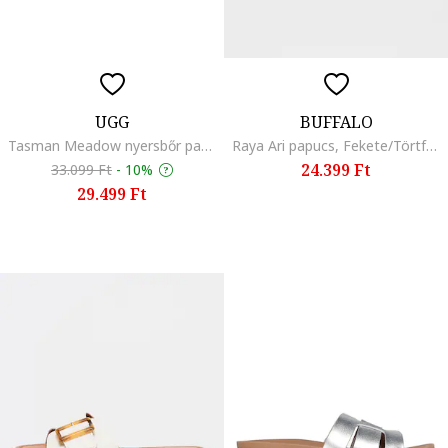
UGG
BUFFALO
Tasman Meadow nyersbőr papucs, Homokbarna
Raya Ari papucs, Fekete/Törtfehér
24.399 Ft
33.099 Ft
-
10%
29.499 Ft