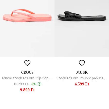
CROCS
MUSK
Miami szögletes orrú flip-flop papucs, Rózsaszín
Szögletes orrú műbőr papucs csavart dizájnnal, Fekete
4.599 Ft
10.799 Ft
-
8%
9.899 Ft