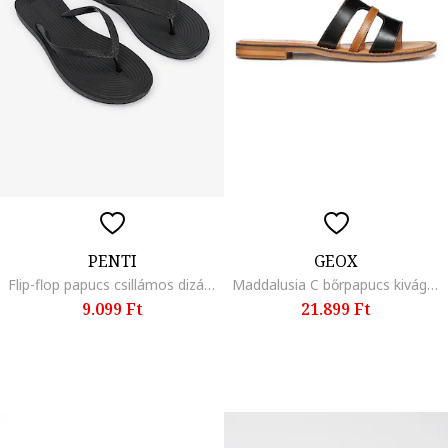
PENTI
GEOX
Flip-flop papucs csillámos dizájnnal, Fekete
Maddalusia C bőrpapucs kivágásokkal, Fekete/Karamellbarna
9.099 Ft
21.899 Ft