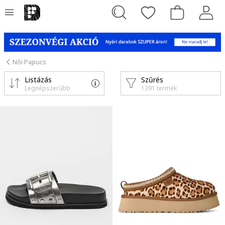
Női Papucs
Listázás
Szűrés
Legnépszerűbb
1391 termék