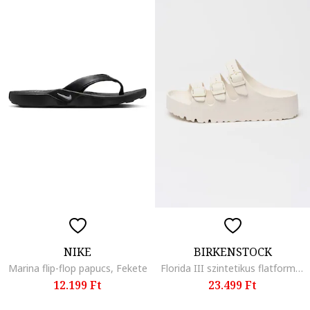
NIKE
BIRKENSTOCK
Marina flip-flop papucs, Fekete
Florida III szintetikus flatform papucs, Törtfehér
12.199 Ft
23.499 Ft