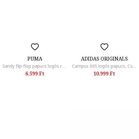
PUMA
ADIDAS ORIGINALS
Sandy flip-flop papucs logós részlettel, Fekete
Campus 00S logós papucs, Csontszín
6.599 Ft
10.999 Ft