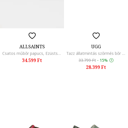
ALLSAINTS
UGG
Csatos műbőr papucs, Ezüstszín
Tazz állatmintás szőrmés bőr papucs, Barna/Krémszín
34.599 Ft
33.799 Ft
-
15%
28.399 Ft