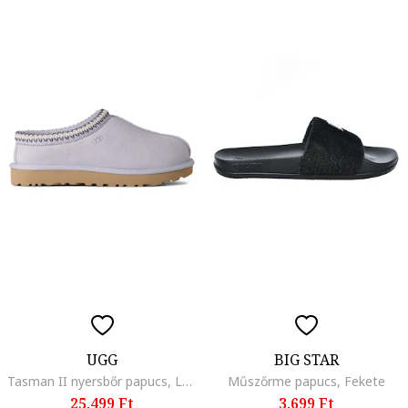
UGG
BIG STAR
Tasman II nyersbőr papucs, Levendulakék/Halványlila
Műszőrme papucs, Fekete
25.499 Ft
3.699 Ft