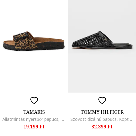
TAMARIS
TOMMY HILFIGER
Állatmintás nyersbőr papucs, Fekete/Barna
Szövött dizájnú papucs, Koptatott fekete
19.199 Ft
32.399 Ft