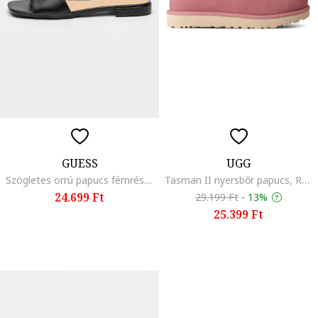
GUESS
UGG
Szögletes orrú papucs fémrészlettel, Fekete
Tasman II nyersbőr papucs, Rózsaszín/Krémszín
24.699 Ft
29.199 Ft
-
13%
25.399 Ft