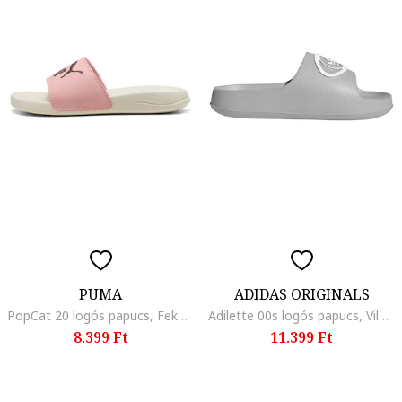
PUMA
ADIDAS ORIGINALS
PopCat 20 logós papucs, Fekete/Púderrózsaszín/Krémszín
Adilette 00s logós papucs, Világosszürke
8.399 Ft
11.399 Ft