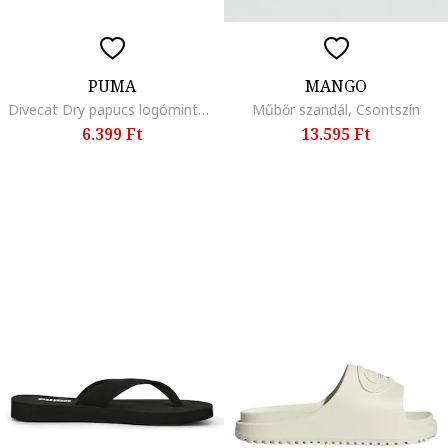
PUMA
MANGO
Divecat Dry papucs logómintával, Fekete/Krémszín
Műbőr szandál, Csontszín
6.399 Ft
13.595 Ft