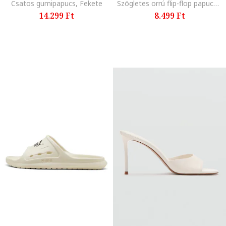
Csatos gumipapucs, Fekete
Szögletes orrú flip-flop papucs domború logóval, Mustársárga
14.299 Ft
8.499 Ft