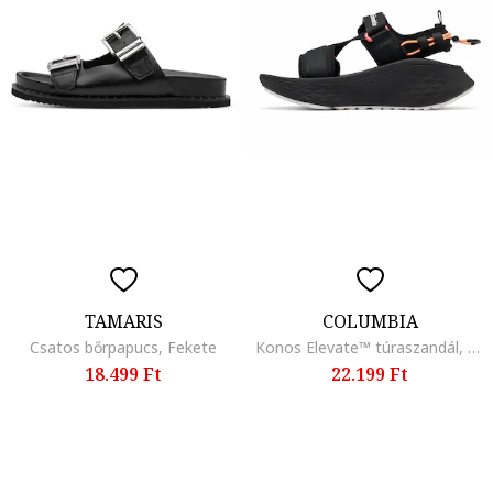
TAMARIS
COLUMBIA
Csatos bőrpapucs, Fekete
Konos Elevate™ túraszandál, Fekete/Halványlila
18.499 Ft
22.199 Ft