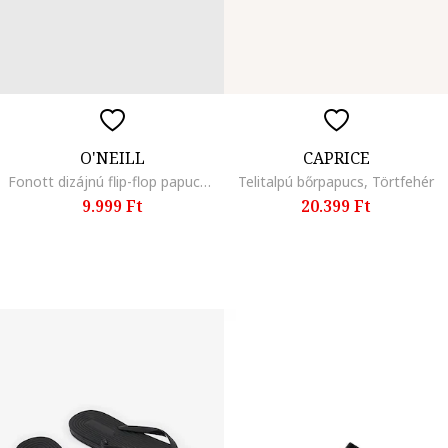
O'NEILL
CAPRICE
Fonott dizájnú flip-flop papucs, Fekete
Telitalpú bőrpapucs, Törtfehér
9.999 Ft
20.399 Ft