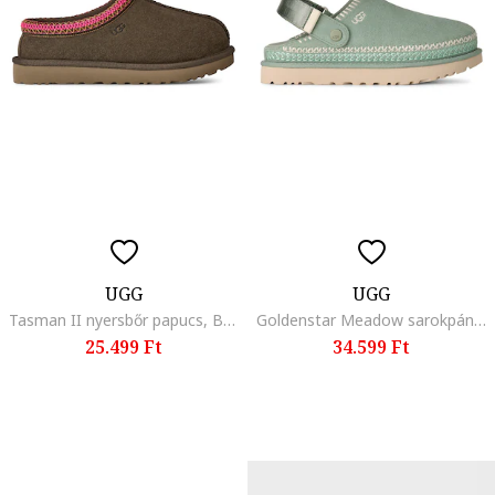
UGG
UGG
Tasman II nyersbőr papucs, Barna/Rózsaszín
Goldenstar Meadow sarokpántos papucs, Világoszöld
25.499 Ft
34.599 Ft