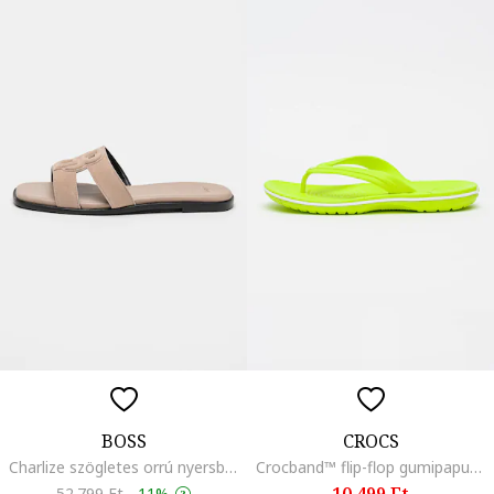
BOSS
CROCS
Charlize szögletes orrú nyersbőr papucs, Rózsaszín
Crocband™ flip-flop gumipapucs, Limezöld
10.499 Ft
52.799 Ft
-
11%