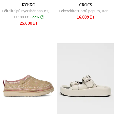
RYŁKO
CROCS
Féltelitalpú nyersbőr papucs, Fangóbarna
Lekerekített orrú papucs, Karamellbarna
16.099 Ft
33.100 Ft
-
22%
25.600 Ft