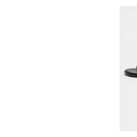
MUSK
Napapijri
NEWD
NINE WEST
Oltre
Only
orsay
Palladium
PARIS TEXAS
Pepe Jeans London
Pinko
Potamy
Potamy Premium
Puma
Reef
Replay
ROXY