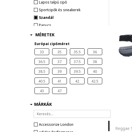
Lapos talpú cipő
Sportcipők és sneakerek
Szandál
Papucs
Espadrilles lábbelik
MÉRETEK
Bakancs és csizma
Európai cipőméret
33
35
35.5
36
36.5
37
37.5
38
38.5
39
39.5
40
40.5
41
42
42.5
43
47
MÁRKÁK
Accessorize London