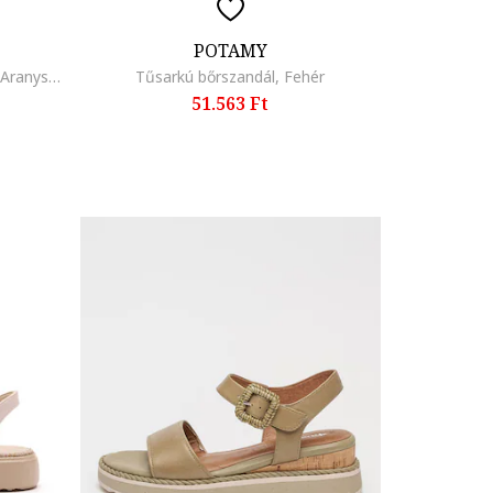
POTAMY
Ujjelválasztó-pántos bőrszandál, Aranyszín/Fekete
Tűsarkú bőrszandál, Fehér
51.563 Ft