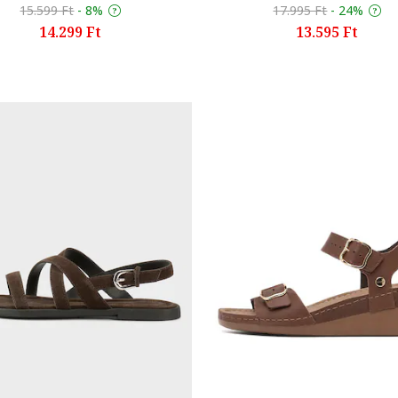
15.599 Ft
-
8%
17.995 Ft
-
24%
14.299 Ft
13.595 Ft