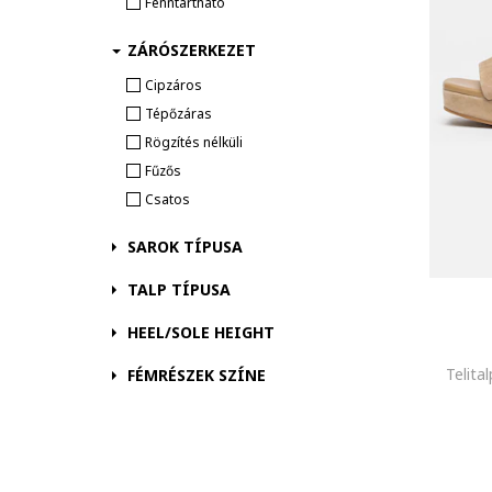
Fenntartható
HEYDUDE
HUGO
ZÁRÓSZERKEZET
IGUELLE
Cipzáros
INUIKII
Tépőzáras
Karl Lagerfeld
Rögzítés nélküli
L.A. Water
Fűzős
LC WAIKIKI
Csatos
Liu Jo
Love Moschino
SAROK TÍPUSA
Lumberjack
TALP TÍPUSA
Manebi
Mango
HEEL/SOLE HEIGHT
Marc Jacobs
Telita
FÉMRÉSZEK SZÍNE
Marc O'Polo
Marco Tozzi
Michael Kors
Motivi