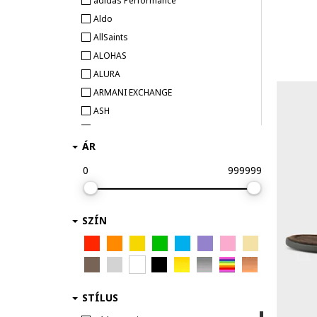
adidas Performance
Aldo
AllSaints
ALOHAS
ALURA
ARMANI EXCHANGE
ASH
BETSY
ÁR
Big Star
Birkenstock
0
999999
Blauer
BOSS
SZÍN
Bronx
Buffalo
CALVIN KLEIN
CALVIN KLEIN JEANS
Camper
STÍLUS
Caprice