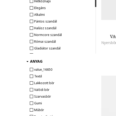
Hétköznapi
Champion
Elegáns
Clarks
Alkalmi
COCCINELLE
Pántos szandál
Columbia
Halász szandál
Converse
Normcore szandál
VA
Crocs
Római szandál
Dolce Vita
Gladiátor szandál
Dr. Martens
T-pántos szandál
Furla
ANYAG
G-STAR
value_16650
Gant
Textil
gazzelle
Lakkozott bőr
Gemelli Shoes
Valódi bőr
Geox
Szarvasbőr
Gioseppo
Gumi
GUESS
Műbőr
Havaianas