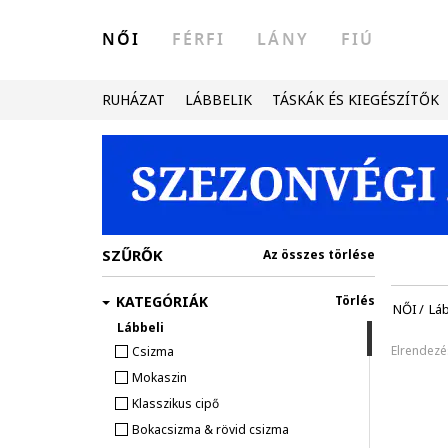
NŐI
FÉRFI
LÁNY
FIÚ
RUHÁZAT
LÁBBELIK
TÁSKÁK ÉS KIEGÉSZÍTŐK
SZŰRŐK
Az összes törlése
KATEGÓRIÁK
Törlés
NŐI
/
Láb
Lábbeli
Elrendezé
Csizma
Mokaszin
Klasszikus cipő
Bokacsizma & rövid csizma