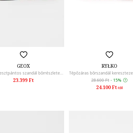
GEOX
RYŁKO
Sozy keresztpántos szandál bőrrészletekkel, Aranyszín/Ezüstszín
23.399 Ft
28.600 Ft
-
15%
24.100 Ft
-tól