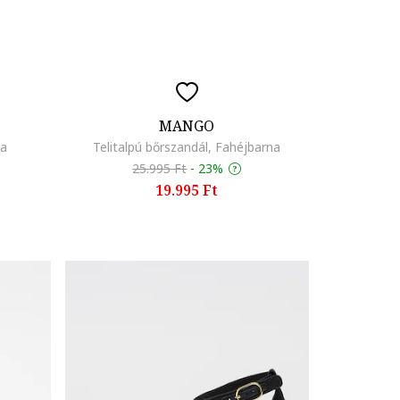
MANGO
na
Telitalpú bőrszandál, Fahéjbarna
25.995 Ft
-
23%
19.995 Ft