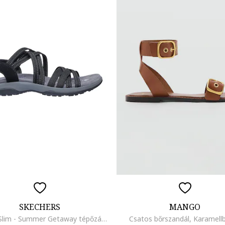
SKECHERS
MANGO
Reggae Slim - Summer Getaway tépőzáras textilszandál, Fekete
Csatos bőrszandál, Karamell