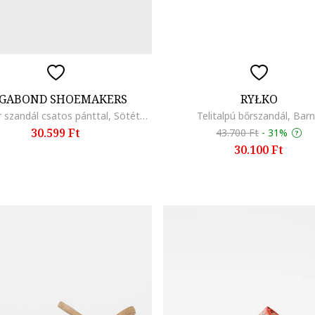
GABOND SHOEMAKERS
RYŁKO
Nyersbőr szandál csatos pánttal, Sötétbarna
Telitalpú bőrszandál, Bar
30.599 Ft
43.700 Ft
-
31%
30.100 Ft