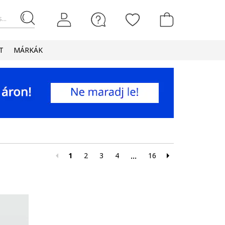
...
T
MÁRKÁK
1
2
3
4
16
...