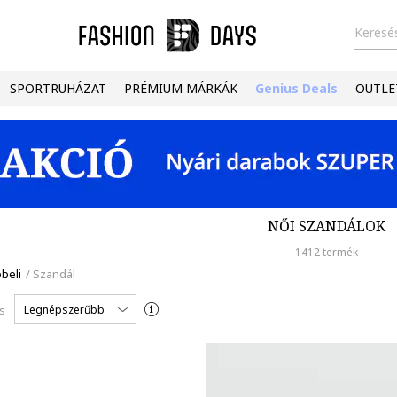
Keresés
SPORTRUHÁZAT
PRÉMIUM MÁRKÁK
Genius Deals
OUTLE
NŐI SZANDÁLOK
1412 termék
beli
/
Szandál
Legnépszerűbb
s