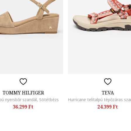
TOMMY HILFIGER
TEVA
lpú nyersbőr szandál, Sötétbézs
36.299 Ft
24.399 Ft