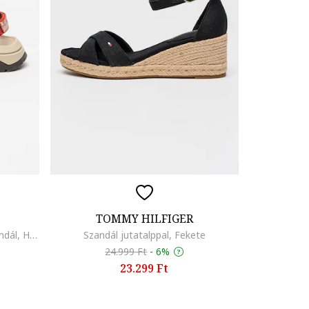
TOMMY HILFIGER
Hurricane telitalpú tépőzáras szandál, Halványpiros
Szandál jutatalppal, Fekete
24.999 Ft
-
6%
23.299 Ft