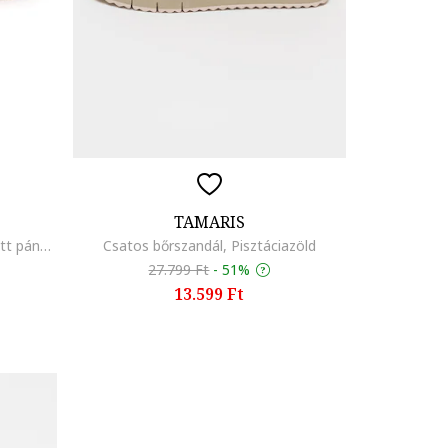
TAMARIS
Tépőzáras bőrszandál keresztezett pántokkal, Bézs
Csatos bőrszandál, Pisztáciazöld
27.799 Ft
-
51%
13.599 Ft