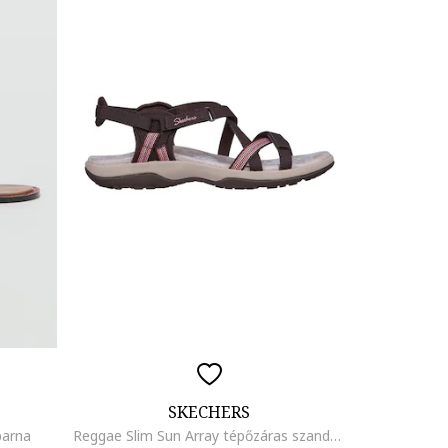
SKECHERS
barna
Reggae Slim Sun Array tépőzáras szandál, Sötétbarna/Rózsaszín