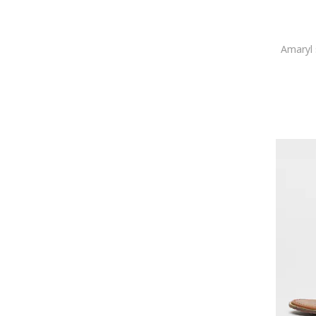
RYŁKO
s.Oliver
Sam Edelman
Amaryl 
Schutz
Scotch & Soda
Skechers
Steve Madden
Tamaris
Tamaris Comfort
Teva
The North Face
Timberland
Tommy Hilfiger
Tommy Jeans
Tosca Blu
UGG
unudoitrei
Vagabond Shoemakers