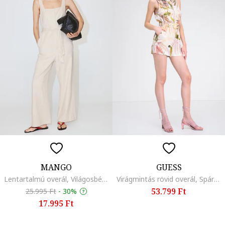
MANGO
GUESS
Lentartalmú overál, Világosbézs
Virágmintás rövid overál, Spárgazöld/Púderrózsaszín/Világosbézs
53.799 Ft
25.995 Ft
-
30%
17.995 Ft