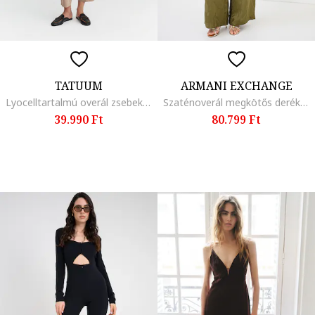
TATUUM
ARMANI EXCHANGE
Lyocelltartalmú overál zsebekkel, Bézs
Szaténoverál megkötős derékrésszel, Erdőzöld
39.990 Ft
80.799 Ft