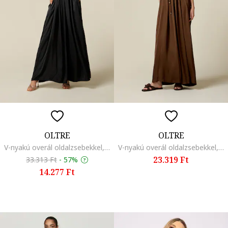
OLTRE
OLTRE
V-nyakú overál oldalzsebekkel, Fekete
V-nyakú overál oldalzsebekkel, Barna
23.319 Ft
33.313 Ft
-
57%
14.277 Ft