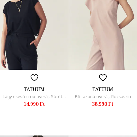
TATUUM
TATUUM
Lágy esésű crop overál, Sötétkék
Bő fazonú overál, Rózsaszín
14.990 Ft
38.990 Ft