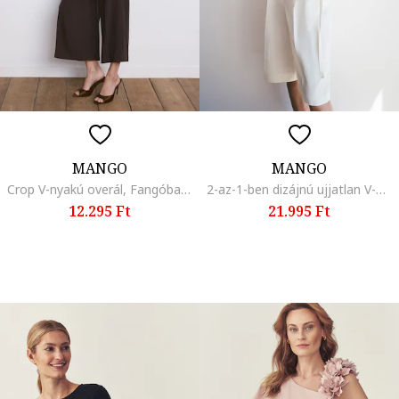
MANGO
MANGO
Crop V-nyakú overál, Fangóbarna
2-az-1-ben dizájnú ujjatlan V-nyakú overál, Csontszín
12.295 Ft
21.995 Ft