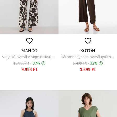
MANGO
KOTON
V-nyakú overál virágmintával, Sötétbarna/Törtfehér
Háromnegyedes overál gyűrött dizájnnal, Fangóbarna,
15.995 Ft
-
37%
5.499 Ft
-
32%
9.995 Ft
3.699 Ft