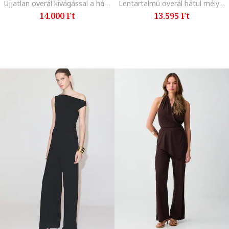
Ujjatlan overál kivágással a hátoldalán, Piros
Lentartalmú overál hátul mély kivágással, Padlizsánlila
14.000 Ft
13.595 Ft