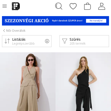
Női Overálok
Listázás
Szűrés
Legnépszerűbb
205 termék