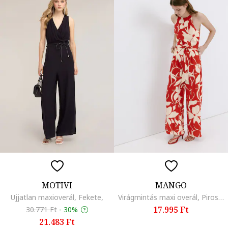
MOTIVI
MANGO
Ujjatlan maxioverál, Fekete,
Virágmintás maxi overál, Piros/Törtfehér
17.995 Ft
30.771 Ft
-
30%
21.483 Ft