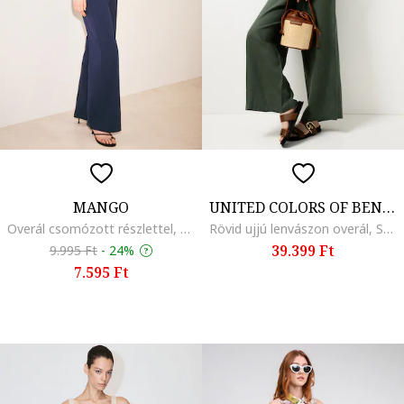
MANGO
UNITED COLORS OF BENETTON
Overál csomózott részlettel, Lila
Rövid ujjú lenvászon overál, Sötétzöld
39.399 Ft
9.995 Ft
-
24%
7.595 Ft