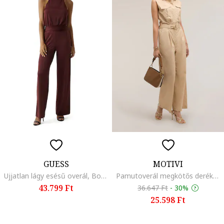
GUESS
MOTIVI
Ujjatlan lágy esésű overál, Bordó
Pamutoverál megkötős derékrésszel, Sötétbézs
43.799 Ft
36.647 Ft
-
30%
25.598 Ft