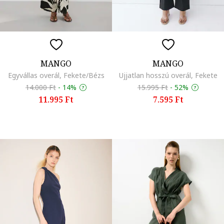
MANGO
MANGO
Egyvállas overál, Fekete/Bézs
Ujjatlan hosszú overál, Fekete
14.000 Ft
-
14%
15.995 Ft
-
52%
11.995 Ft
7.595 Ft