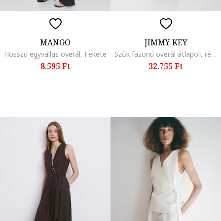
MANGO
JIMMY KEY
Hosszú egyvállas overál, Fekete
Szűk fazonú overál átlapolt részlettel, Fangóbarna
8.595 Ft
32.755 Ft