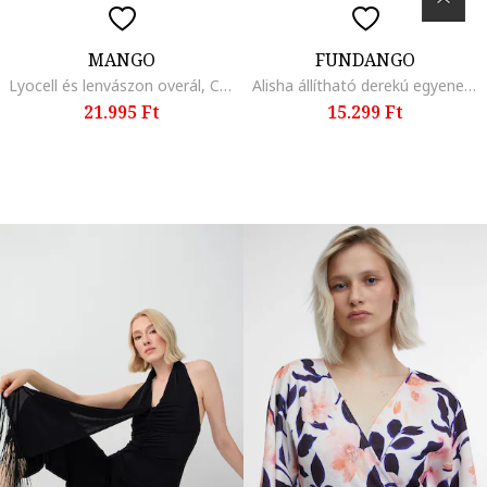
MANGO
FUNDANGO
Lyocell és lenvászon overál, Csontszín
Alisha állítható derekú egyenes fazonú overál, Koptatott fekete/Fehér
21.995 Ft
15.299 Ft