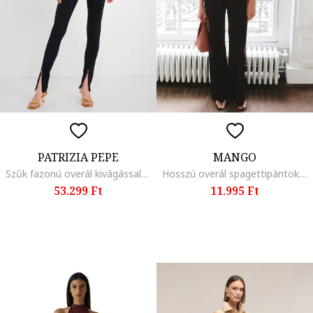
PATRIZIA PEPE
MANGO
Szűk fazonú overál kivágással, Fekete
Hosszú overál spagettipántokkal, Sötétbarna
53.299 Ft
11.995 Ft