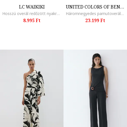
LC WAIKIKI
UNITED COLORS OF BENETTON
Hosszú overál redőzött nyakrésszel, Fekete
Háromnegyedes pamutoverál, Piros
8.995 Ft
23.199 Ft