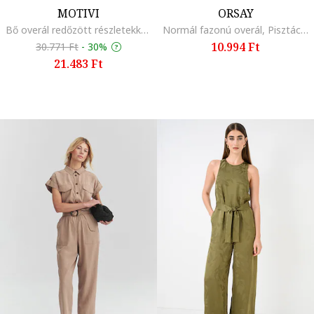
MOTIVI
ORSAY
Bő overál redőzött részletekkel, Fahéjbarna
Normál fazonú overál, Pisztáciazöld
10.994 Ft
30.771 Ft
-
30%
21.483 Ft