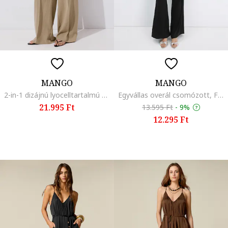
MANGO
MANGO
2-in-1 dizájnú lyocelltartalmú overál, Homokbarna
Egyvállas overál csomózott, Fekete
21.995 Ft
13.595 Ft
-
9%
12.295 Ft