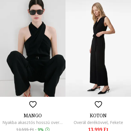
MANGO
KOTON
Nyakba akasztós hosszú overál, Fekete
Overál derékövvel, Fekete
13.999 Ft
13.595 Ft
-
9%