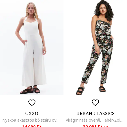
OXXO
URBAN CLASSICS
Nyakba akasztós bő szárú overál, Fehér
Virágmintás overál, Fehér/Zöld/Fekete
14.699 Ft
20.081 Ft