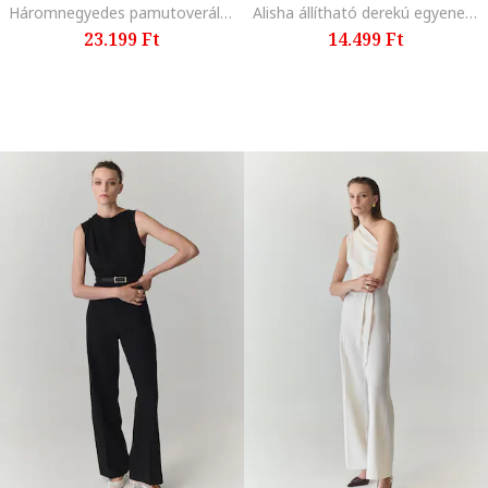
Háromnegyedes pamutoverál, Barna
Alisha állítható derekú egyenes fazonú overál, Narancssárga/Bézs/Tengerészkék
23.199 Ft
14.499 Ft