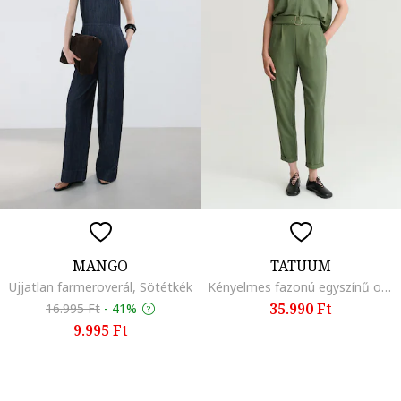
MANGO
TATUUM
Ujjatlan farmeroverál, Sötétkék
Kényelmes fazonú egyszínű overál, Sötétzöld,
35.990 Ft
16.995 Ft
-
41%
9.995 Ft