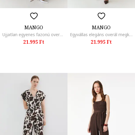
MANGO
MANGO
Ujjatlan egyenes fazonú overál, Koptatott fekete
Egyvállas elegáns overál megkötővel a derékrészen, Csontszín
21.995 Ft
21.995 Ft