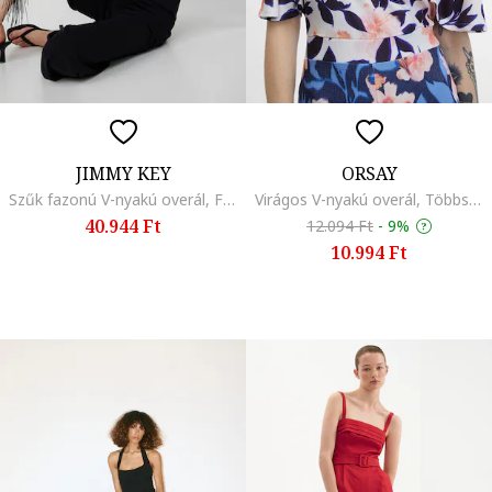
JIMMY KEY
ORSAY
Szűk fazonú V-nyakú overál, Fekete
Virágos V-nyakú overál, Többszínű
40.944 Ft
12.094 Ft
-
9%
10.994 Ft