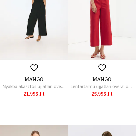
MANGO
MANGO
Nyakba akasztós ujjatlan overál, Fekete
Lentartalmú ujjatlan overál övvel a derekán, Piros
21.995 Ft
25.995 Ft