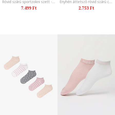
Rövid szárú sportzokni szett - 3 pár, Fehér/Rózsaszín
Enyhén áttetsző rövid szárú csillámos zokni, Világoskék
7.499 Ft
2.753 Ft