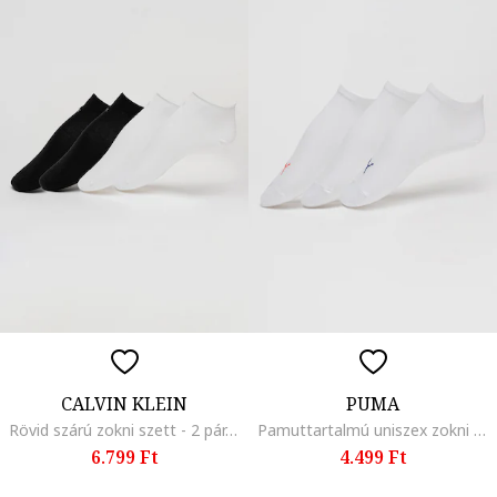
CALVIN KLEIN
PUMA
Rövid szárú zokni szett - 2 pár, Koptatott fekete/Fehér
Pamuttartalmú uniszex zokni szett - 3 pár, Piros/Fehér
6.799 Ft
4.499 Ft