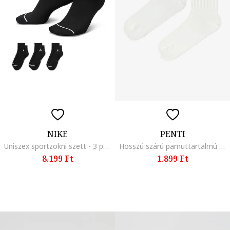
NIKE
PENTI
Uniszex sportzokni szett - 3 pár, Fekete
Hosszú szárú pamuttartalmú zokni, Fehér/Pasztellrózsaszín
8.199 Ft
1.899 Ft