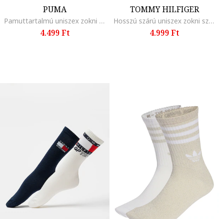
PUMA
TOMMY HILFIGER
Pamuttartalmú uniszex zokni szett - 3 pár, Fehér
Hosszú szárú uniszex zokni szett - 2 pár, Fehér/Limezöld/Írzöld/Tengerészkék
4.499 Ft
4.999 Ft