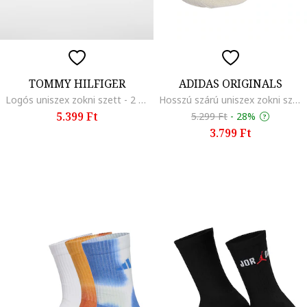
TOMMY HILFIGER
ADIDAS ORIGINALS
Logós uniszex zokni szett - 2 pár, Fehér/Sötétkék/Vintage piros
Hosszú szárú uniszex zokni szett - 2 pár, Bézs/Törtfehér
5.399 Ft
5.299 Ft
-
28%
3.799 Ft