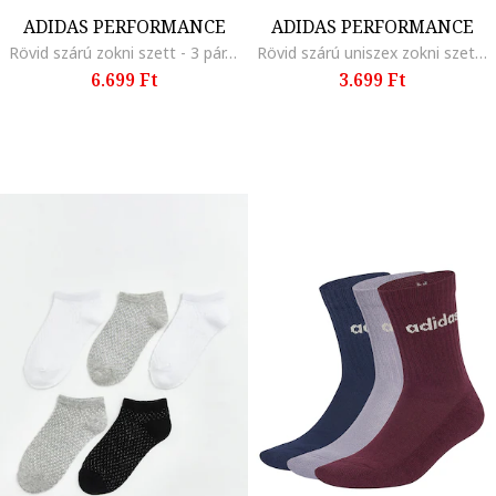
ADIDAS PERFORMANCE
ADIDAS PERFORMANCE
Rövid szárú zokni szett - 3 pár, Fehér/Málnaszín/Törtfehér
Rövid szárú uniszex zokni szett - 3 pár, Fehér/Világos rózsaszín/Poros vörös
6.699 Ft
3.699 Ft