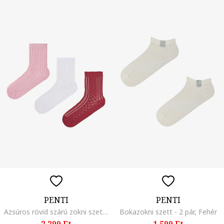
PENTI
PENTI
Azsúros rövid szárú zokni szett - 3 pár, Fehér, Bordó, Púderrózsaszín,
Bokazokni szett - 2 pár, Fehér
2.299 Ft
1.599 Ft