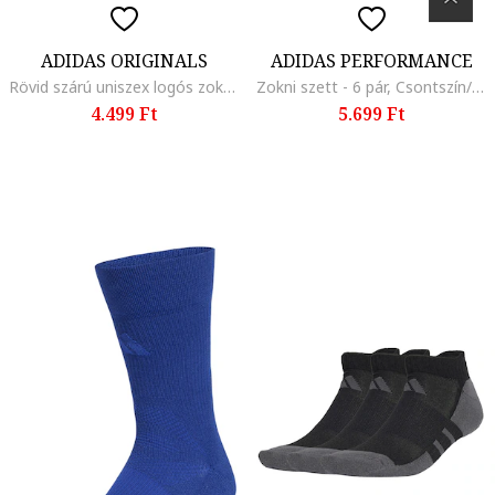
ADIDAS ORIGINALS
ADIDAS PERFORMANCE
Rövid szárú uniszex logós zokni szett - 3 pár, Fehér/Bordó/Bézs
Zokni szett - 6 pár, Csontszín/Szürke/Tengerészkék
4.499 Ft
5.699 Ft