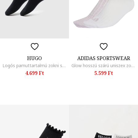
HUGO
ADIDAS SPORTSWEAR
Logós pamuttartalmú zokni szett - 2 pár, Fekete
Glow hosszú szárú uniszex zokni szett - 2 pár, Törtfehér/Púderlila
4.699 Ft
5.599 Ft