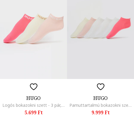
HUGO
HUGO
Logós bokazokni szett - 3 pár, Csontszín/Rózsaszín
Pamuttartalmú bokazokni szett - 6 pár, Fehér/Csontszín/Rózsaszín
5.699 Ft
9.999 Ft