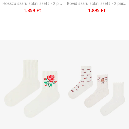
Hosszú szárú zokni szett - 2 pár, Bordó, Sötétpiros, Sötétbordó,
Rövid szárú zokni szett - 2 pár, Fehér, Világos rózsaszín, Neon világoskék,
1.899 Ft
1.899 Ft