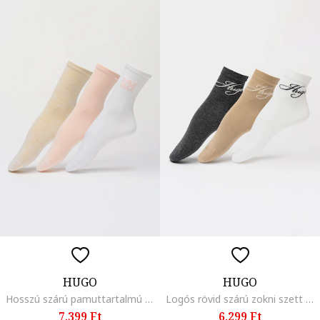
HUGO
HUGO
Hosszú szárú pamuttartalmú zokni szett - 3 pár, Fehér/Csontszín/Halvány rózsaszín
Logós rövid szárú zokni szett - 3 db, Fehér/Melange sötétszürke/Világosbarna
7.399 Ft
6.299 Ft