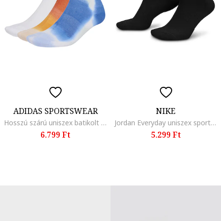
ADIDAS SPORTSWEAR
NIKE
Hosszú szárú uniszex batikolt zokni szett - 3 pár, Fehér/Narancssárga/Kék
Jordan Everyday uniszex sportzokni, Piros/Fehér/Fekete
6.799 Ft
5.299 Ft