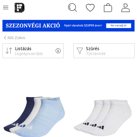
Női Zokni
Listázás
Szűrés
Legnépszerűbb
726 termék