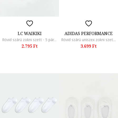
LC WAIKIKI
ADIDAS PERFORMANCE
Rövid szárú zokni szett - 5 pár, Fehér/Fekete/Világosszürke
Rövid szárú uniszex zokni szett - 3 pár, Sötétbordó/Tengerészkék/Pasztell-lila
2.795 Ft
3.699 Ft