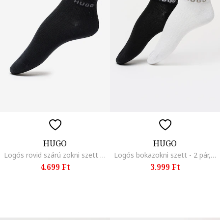
HUGO
HUGO
Logós rövid szárú zokni szett - 2 pár, Fekete
Logós bokazokni szett - 2 pár, Fehér/Fekete/Ezüstszín
4.699 Ft
3.999 Ft