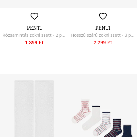
PENTI
PENTI
Rózsamintás zokni szett - 2 pár, Türkizzöld, Törtfehér, Eperszín,
Hosszú szárú zokni szett - 3 pár, Meggypiros, Tevebarna, Törtfehér,
1.899 Ft
2.299 Ft