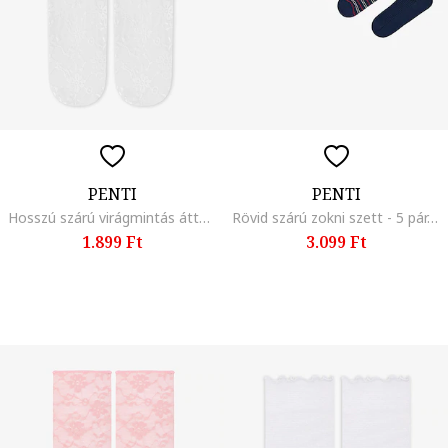
PENTI
PENTI
Hosszú szárú virágmintás áttetsző zokni, Ekrü,
Rövid szárú zokni szett - 5 pár, Fehér, Sötétkék, Meggypiros,
1.899 Ft
3.099 Ft