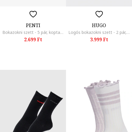
PENTI
HUGO
Bokazokni szett - 5 pár, koptatott rózsaszín/Pezsgőbézs/Sötétszürke
Logós bokazokni szett - 2 pár, Fehér/Pasztellrózsaszín
2.699 Ft
3.999 Ft