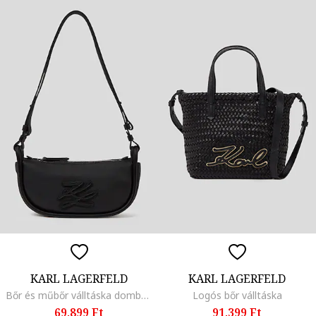
KARL LAGERFELD
KARL LAGERFELD
Bőr és műbőr válltáska domború logóval, Fekete
Logós bőr válltáska
69.899 Ft
91.399 Ft