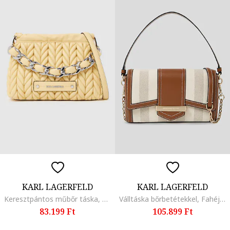
KARL LAGERFELD
KARL LAGERFELD
Keresztpántos műbőr táska, Halványsárga
Válltáska bőrbetétekkel, Fahéjbarna/Bézs/Krémszín
83.199 Ft
105.899 Ft