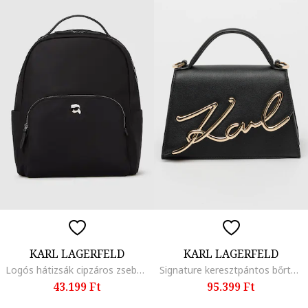
KARL LAGERFELD
KARL LAGERFELD
Logós hátizsák cipzáros zsebbel elöl, Fekete
Signature keresztpántos bőrtáska, Fekete
43.199 Ft
95.399 Ft