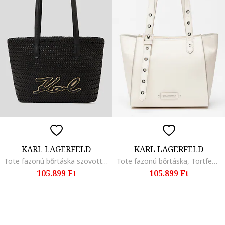
KARL LAGERFELD
KARL LAGERFELD
Tote fazonú bőrtáska szövött dizájnnal, Fekete
Tote fazonú bőrtáska, Törtfehér
105.899 Ft
105.899 Ft