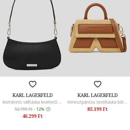
KARL LAGERFELD
KARL LAGERFELD
Kisméretű válltáska levehető pánttal, Fekete
Keresztpántos textiltáska bőrrészletekkel, Bézs/Karamellbarna
85.199 Ft
52.799 Ft
-
12%
46.299 Ft