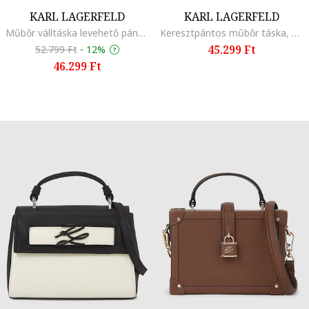
KARL LAGERFELD
KARL LAGERFELD
Műbőr válltáska levehető pánttal, Mentazöld
Keresztpántos műbőr táska, Fekete
45.299 Ft
52.799 Ft
-
12%
46.299 Ft