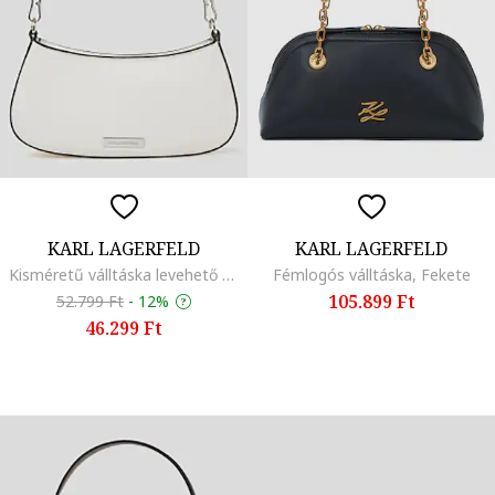
KARL LAGERFELD
KARL LAGERFELD
Kisméretű válltáska levehető pánttal, Krémszín
Fémlogós válltáska, Fekete
105.899 Ft
52.799 Ft
-
12%
46.299 Ft