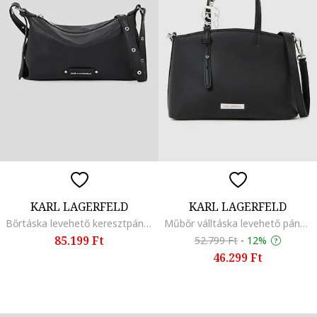
KARL LAGERFELD
KARL LAGERFELD
Bőrtáska levehető keresztpánttal, Fekete
Műbőr válltáska levehető pánttal, Fekete
85.199 Ft
52.799 Ft
-
12%
46.299 Ft