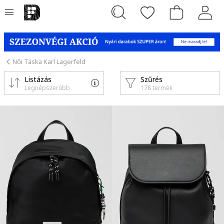
Női Táska Karl Lagerfeld
Listázás
Szűrés
Legnépszerűbb
178 termék