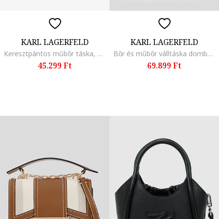
KARL LAGERFELD
KARL LAGERFELD
Keresztpántos műbőr táska, Halványsárga
Bőr és műbőr válltáska domború logóval, Törtfehér
45.299 Ft
69.899 Ft