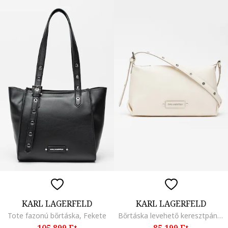
KARL LAGERFELD
KARL LAGERFELD
Tote fazonú bőrtáska, Fekete
Bőrtáska levehető keresztpánttal, Törtfehér
105.899 Ft
85.199 Ft