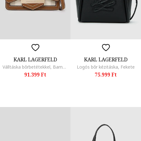
KARL LAGERFELD
KARL LAGERFELD
Válltáska bőrbetétekkel, Barna/Bézs
Logós bőr kézitáska, Fekete
91.399 Ft
75.999 Ft