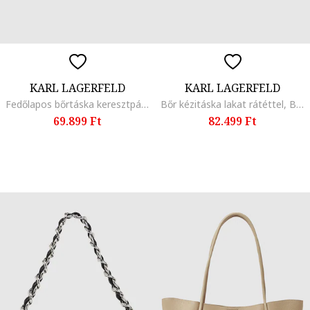
KARL LAGERFELD
KARL LAGERFELD
Fedőlapos bőrtáska keresztpánttal, Fekete/Törtfehér
Bőr kézitáska lakat rátéttel, Barna
69.899 Ft
82.499 Ft