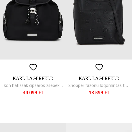
KARL LAGERFELD
KARL LAGERFELD
Ikon hátizsák cipzáros zsebekkel, Fekete
Shopper fazonú logómintás táska levehető pánttal, Fekete
44.099 Ft
38.599 Ft