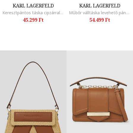
KARL LAGERFELD
KARL LAGERFELD
Keresztpántos táska cipzárral, Halványsárga
Műbőr válltáska levehető pánttal, Törtfehér
45.299 Ft
54.499 Ft