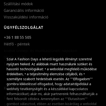
Szállítási módok
Garanciális információ
Visszaküldési információ
ÜGYFÉLSZOLGÁLAT
+36 1 88 55 505
Hétfő - péntek
kivéve ünnep- és munkaszüneti napokon
Szöveg méretének n
08:00 - 16:30
Szia! A Fashion Days a lehető legjobb élményt szeretné
E-mail küldése
Szöveg méretének c
nyújtani Neked. Az alábbiak miatt használunk sütiket és
hasonló technológiákat: • a weboldal megfelelő működése
Szóköz növelése
érdekében, • a teljesítmény elemzése céljából, és •
személyre szabott hirdetések esetén. Az ""Elfogadom""
Szóköz csökkentése
gombra klikkeléssel elfogadod, hogy adataitd(például a
KÖZÖSSÉGI MÉDIA
webhely tevékenységét és a készülékkel kapcsolatos
Sortávolság növelés
információkat) akár mi, akár partnereink felhasználhatják a
Facebook
fent felsorolt célokra. Amennyiben az ""Elutasítom""
Sortávolság csökken
gombot választod, ebben az esetben kizárólag a weboldal
Instagram