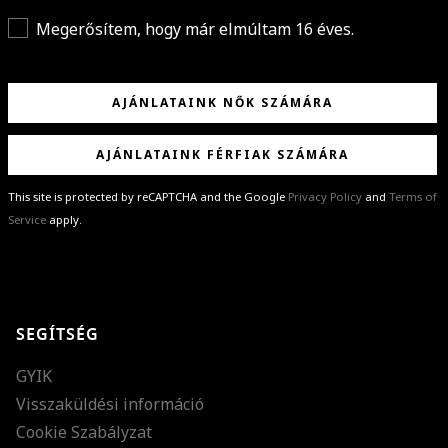
Megerősítem, hogy már elmúltam 16 éves.
AJÁNLATAINK NŐK SZÁMÁRA
AJÁNLATAINK FÉRFIAK SZÁMÁRA
This site is protected by reCAPTCHA and the Google
Privacy Policy
and
Terms of
Service
apply.
GRATULÁLUNK!
Sikeresen feliratkoztál hírlevelünkre a(z)
%email%
címmel.
Alig várjuk, hogy elküldhessük neked márkáink legújabb kollekcióit,
SEGÍTSÉG
különleges ajánlatainkat és stílustippjeinket!
GYIK
Visszaküldési információ
Cookie Szabályzat