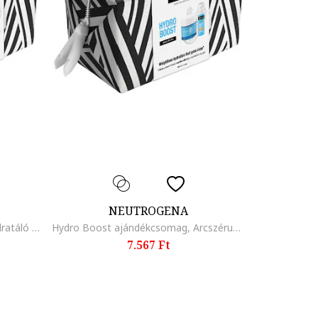
NEUTROGENA
Hydro Boost ajándékcsomag, hidratáló arckrém SPF 50, 50ml + hidratáló gél normál és vegyes bőrre, 50 ml
Hydro Boost ajándékcsomag, Arcszérum 10% niacinamiddal, 30ml + Hidratáló gél normál és kombinált bőrre, 50 ml
7.567 Ft