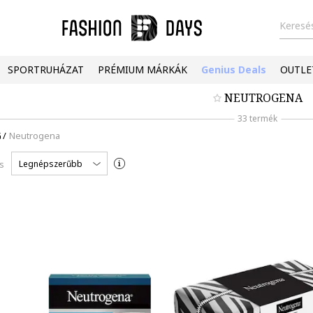
Keresés
SPORTRUHÁZAT
PRÉMIUM MÁRKÁK
Genius Deals
OUTLE
NEUTROGENA
33 termék
G
/
Neutrogena
Legnépszerűbb
s