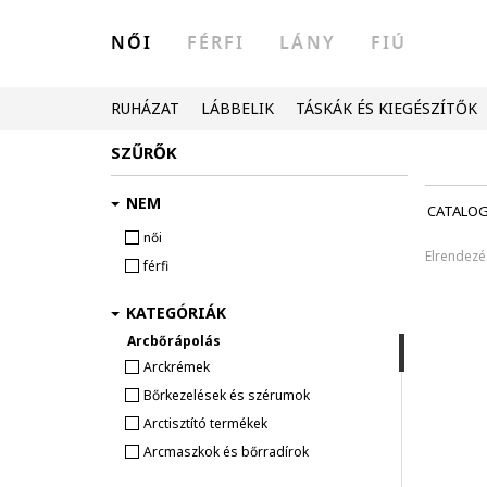
NŐI
FÉRFI
LÁNY
FIÚ
RUHÁZAT
LÁBBELIK
TÁSKÁK ÉS KIEGÉSZÍTŐK
SZŰRŐK
NEM
CATALO
női
Elrendezé
férfi
KATEGÓRIÁK
Arcbőrápolás
Arckrémek
Bőrkezelések és szérumok
Arctisztító termékek
Arcmaszkok és bőrradírok