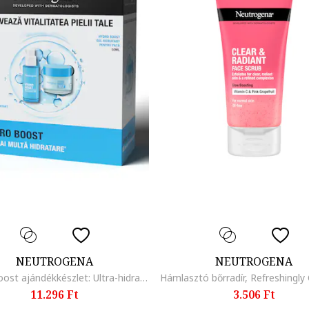
NEUTROGENA
NEUTROGENA
Hydro Boost ajándékkészlet: Ultra-hidratáló szérum, 30 ml + Hidratáló gél normál és vegyes bőrre, 50 ml
11.296 Ft
3.506 Ft