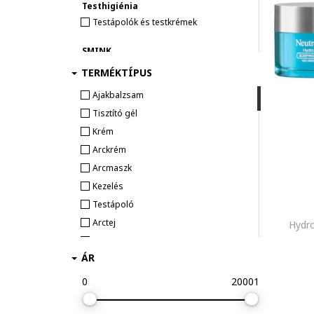
Testhigiénia
Testápolók és testkrémek
SMINK
Szájfények és ajakbalzsamok
TERMÉKTÍPUS
Ajakbalzsam
Tisztító gél
Krém
Arckrém
Arcmaszk
Kezelés
Testápoló
Arctej
Hydro
Micellás víz
ÁR
Radír
Szérum
0
20001