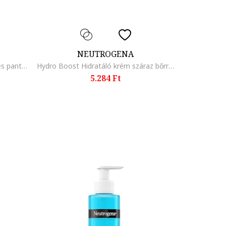
NEUTROGENA
Clear & Defend+ 4% niacinamid és pantenolt tartalmazó hidratáló gél, 50 ml
Hydro Boost Hidratáló krém száraz bőrre, 50 ml
5.284 Ft