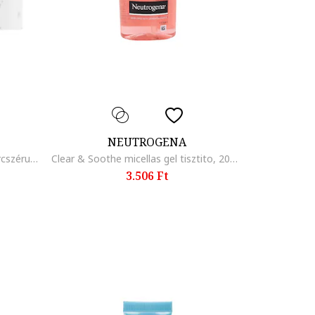
NEUTROGENA
Hydro Boost 10% Niacinamide arcszérum, 30ml
Clear & Soothe micellas gel tisztito, 200 ml, Tökéletlenségekkel
3.506 Ft