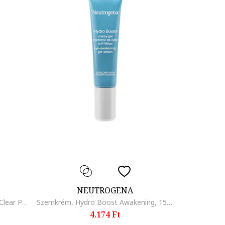
NEUTROGENA
Hámlasztó bőrradír, Refreshingly Clear Pink Grapefruit, 150 ml
Szemkrém, Hydro Boost Awakening, 15 ml
4.174 Ft