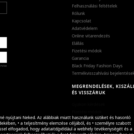
Felhasználási feltételek
Rólunk
Kapcsolat
Adatvédelem
Online vitarendezés
Elállás
Fizetési módok
Garancia
Black Friday Fashion Days
ervice
Termékvisszahívási bejelentése
MEGRENDELÉSEK, KISZÁL
%
ÉS VISSZÁRUK
abb
Gyakori kérdések
ket!
Fizetési módok
né nyújtani Neked. Az alábbiak miatt használunk sütiket és hasonló
Szállítási módok
ekében, • a teljesítmény elemzése céljából, és • személyre szabott
Garanciális információ
ssel elfogadod, hogy adataitd(például a webhely tevékenységét és a