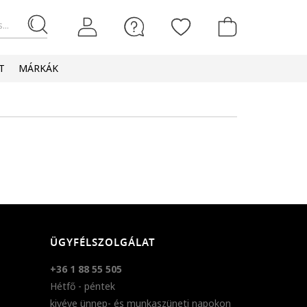
...
T
MÁRKÁK
ÜGYFÉLSZOLGÁLAT
+36 1 88 55 505
Hétfő - péntek
kivéve ünnep- és munkaszüneti napokon