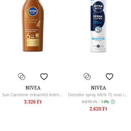
NIVEA
NIVEA
Sun Carotene önbarnító krém fényvédővel, SPF 6, 200 ml
Dezodor spray MEN 72 oras izzadasgatlo vedelem, Friss
3.326 Ft
3.070 Ft
-
14%
2.620 Ft