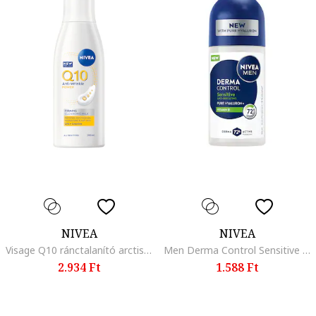
NIVEA
NIVEA
Visage Q10 ránctalanító arctisztító tej, 200 ml
Men Derma Control Sensitive golyós dezodor, 72 órás izzadásgátló védelem, 50 ml
2.934 Ft
1.588 Ft