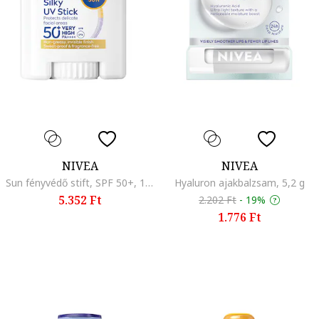
NIVEA
NIVEA
Sun fényvédő stift, SPF 50+, 15g
Hyaluron ajakbalzsam, 5,2 g
5.352 Ft
2.202 Ft
-
19%
1.776 Ft