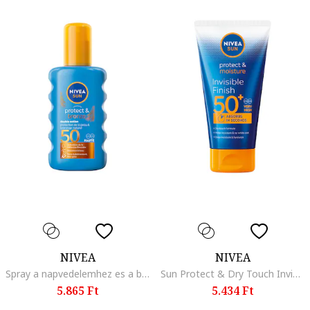
NIVEA
NIVEA
Spray a napvedelemhez es a barnulashoz Sun Protect & Bronze, 50 SPF
Sun Protect & Dry Touch Invisible napvédő krém, SPF 50+, 150 ml
5.865 Ft
5.434 Ft