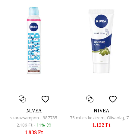
NIVEA
NIVEA
szarazsampon - 987785
75 ml-es kezkrem, Olívaolaj, 75 ml
1.122 Ft
2.186 Ft
-
11%
1.938 Ft