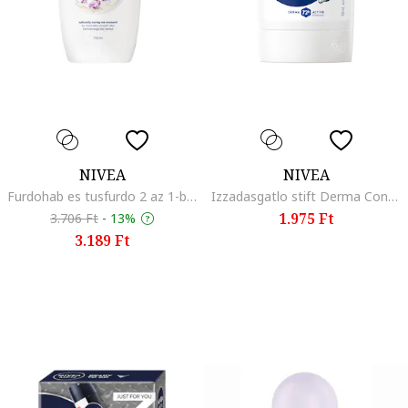
NIVEA
NIVEA
Furdohab es tusfurdo 2 az 1-ben 750 ml, Licsi
Izzadasgatlo stift Derma Control 72 oras vedelem, 50 ml
1.975 Ft
3.706 Ft
-
13%
3.189 Ft