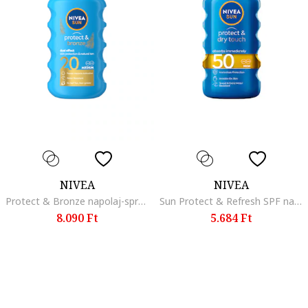
NIVEA
NIVEA
Protect & Bronze napolaj-spray napvédelemre és barnulásra, SPF 20, 200ml
Sun Protect & Refresh SPF napvedo spray, 50 SPF
8.090 Ft
5.684 Ft