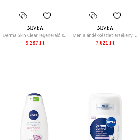
NIVEA
NIVEA
Derma Skin Clear regeneráló szérum, 30 ml
Men ajándékkészlet érzékeny bőrre: Borotválkozás utáni balzsam, 100 ml + Borotvagél, 200 ml + Invisible Black & White Power golyós dezodor, 50 ml
5.287 Ft
7.621 Ft