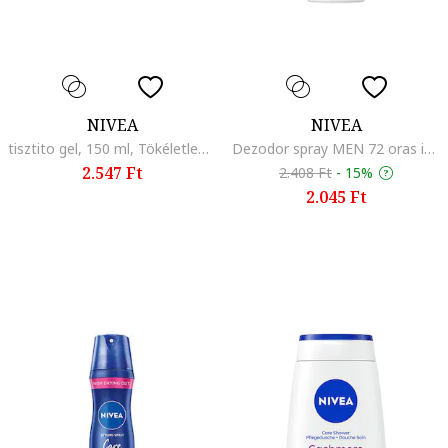
NIVEA
NIVEA
tisztito gel, 150 ml, Tökéletlenségekkel
Dezodor spray MEN 72 oras izzadasgatlo vedelem, Klasszikus
2.547 Ft
2.408 Ft
-
15%
2.045 Ft