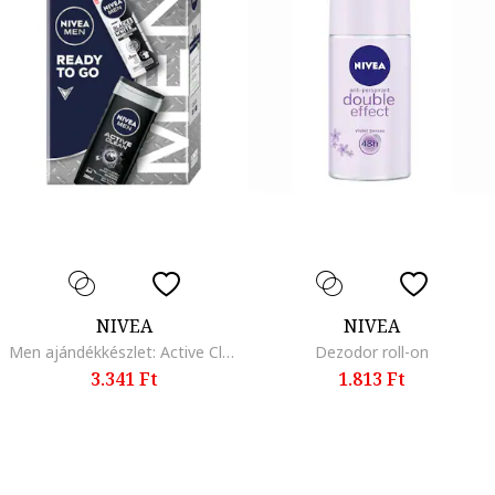
NIVEA
NIVEA
Men ajándékkészlet: Active Clean tusfürdő, 250 ml + Invisible Black & White Power dezodor spray, 150 ml
Dezodor roll-on
3.341 Ft
1.813 Ft