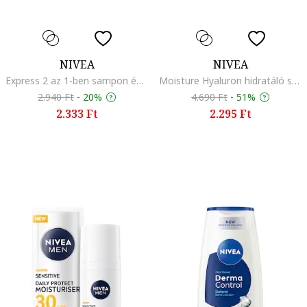
NIVEA
NIVEA
Express 2 az 1-ben sampon és balzsam, Friss, 400 ml
Moisture Hyaluron hidratáló sampon, 250 ml
2.940 Ft
-
20%
4.690 Ft
-
51%
2.333 Ft
2.295 Ft