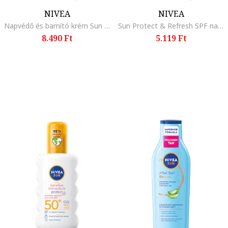
NIVEA
NIVEA
Napvédő és barnító krém Sun Protect & Bronze, SPF 30, 200 ml
Sun Protect & Refresh SPF napvedo spray, 30 SPF
8.490 Ft
5.119 Ft