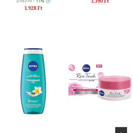
3.390 Ft
2.187 Ft
-
11%
1.928 Ft