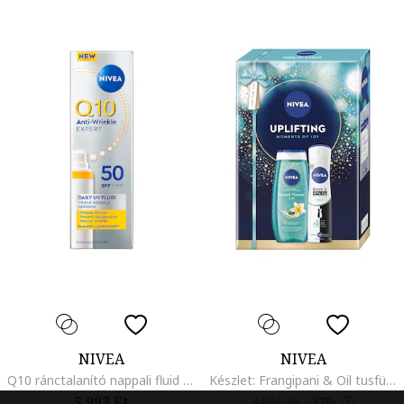
NIVEA
NIVEA
Q10 ránctalanító nappali fluid UV-védelemmel, SPF 50, 40 ml
Készlet: Frangipani & Oil tusfürdő, 250 ml + NIVEA Invisible Black & White Clear dezodor spray, 150 ml
5.993 Ft
4.891 Ft
-
37%