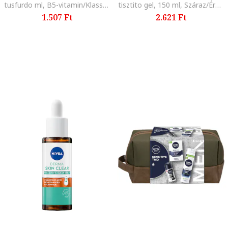
tusfurdo ml, B5-vitamin/Klasszikus
tisztito gel, 150 ml, Száraz/Érzékeny
1.507 Ft
2.621 Ft