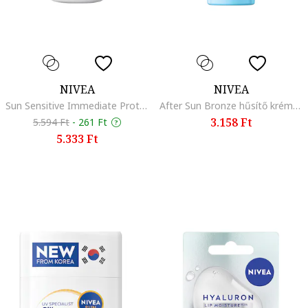
NIVEA
NIVEA
Sun Sensitive Immediate Protect védő spray napallergia ellen, azonnali, SPF 50+, 200 ml
After Sun Bronze hűsítő krém strand után, 200 ml
3.158 Ft
5.594 Ft
-
261 Ft
5.333 Ft