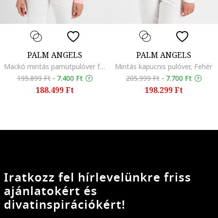
PALM ANGELS
PALM ANGELS
Mackó mintás pamutpulóver frottír foltrátéttel, Fekete/Pasztellrózsaszín/Világosbarna
Mintás kapucnis pulóver, Fehér
195.899 Ft
-
7.400 Ft
205.999 Ft
-
7.700 Ft
188.499 Ft
198.299 Ft
Iratkozz fel hírlevelünkre friss
ajánlatokért és
divatinspirációkért!