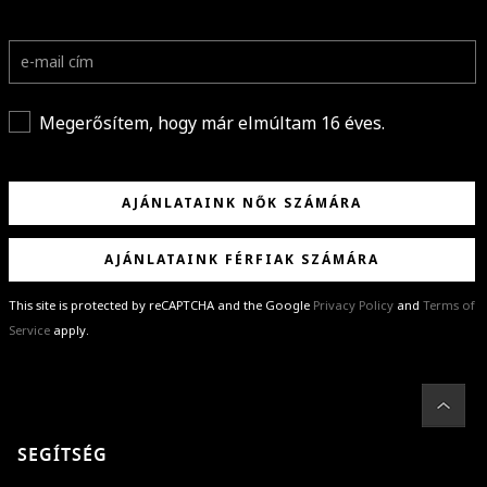
Megerősítem, hogy már elmúltam 16 éves.
AJÁNLATAINK NŐK SZÁMÁRA
AJÁNLATAINK FÉRFIAK SZÁMÁRA
This site is protected by reCAPTCHA and the Google
Privacy Policy
and
Terms of
Service
apply.
GRATULÁLUNK!
Sikeresen feliratkoztál hírlevelünkre a(z)
%email%
címmel.
Alig várjuk, hogy elküldhessük neked márkáink legújabb kollekcióit,
SEGÍTSÉG
különleges ajánlatainkat és stílustippjeinket!