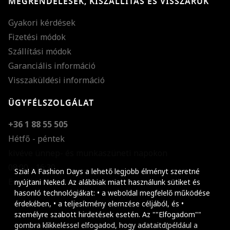
MEGRENDELÉSEK, KISZÁLLÍTÁS ÉS VISSZÁRUK
Gyakori kérdések
Fizetési módok
Szállítási módok
Garanciális információ
Visszaküldési információ
ÜGYFÉLSZOLGÁLAT
+36 1 88 55 505
Hétfő - péntek
kivéve ünnep- és munkaszüneti napokon
Szöveg méretének n
08:00 - 16:30
Szia! A Fashion Days a lehető legjobb élményt szeretné
E-mail küldése
Szöveg méretének c
nyújtani Neked. Az alábbiak miatt használunk sütiket és
hasonló technológiákat: • a weboldal megfelelő működése
Szóköz növelése
érdekében, • a teljesítmény elemzése céljából, és •
személyre szabott hirdetések esetén. Az ""Elfogadom""
Szóköz csökkentése
gombra klikkeléssel elfogadod, hogy adataitd(például a