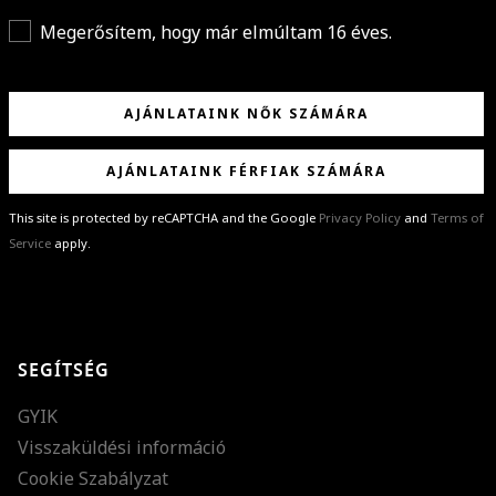
Megerősítem, hogy már elmúltam 16 éves.
AJÁNLATAINK NŐK SZÁMÁRA
AJÁNLATAINK FÉRFIAK SZÁMÁRA
This site is protected by reCAPTCHA and the Google
Privacy Policy
and
Terms of
Service
apply.
GRATULÁLUNK!
Sikeresen feliratkoztál hírlevelünkre a(z)
%email%
címmel.
Alig várjuk, hogy elküldhessük neked márkáink legújabb kollekcióit,
SEGÍTSÉG
különleges ajánlatainkat és stílustippjeinket!
GYIK
Visszaküldési információ
Cookie Szabályzat