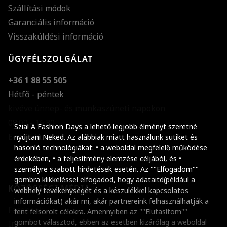
Szállítási módok
Garanciális információ
Visszaküldési információ
ÜGYFÉLSZOLGÁLAT
+36 1 88 55 505
Hétfő - péntek
kivéve ünnep- és munkaszüneti napokon
Szöveg méretének n
08:00 - 16:30
Szia! A Fashion Days a lehető legjobb élményt szeretné
E-mail küldése
Szöveg méretének c
nyújtani Neked. Az alábbiak miatt használunk sütiket és
hasonló technológiákat: • a weboldal megfelelő működése
Szóköz növelése
érdekében, • a teljesítmény elemzése céljából, és •
személyre szabott hirdetések esetén. Az ""Elfogadom""
Szóköz csökkentése
gombra klikkeléssel elfogadod, hogy adataitd(például a
KÖZÖSSÉGI MÉDIA
webhely tevékenységét és a készülékkel kapcsolatos
Sortávolság növelés
információkat) akár mi, akár partnereink felhasználhatják a
Facebook
fent felsorolt célokra. Amennyiben az ""Elutasítom""
Sortávolság csökken
gombot választod, ebben az esetben kizárólag a weboldal
Instagram