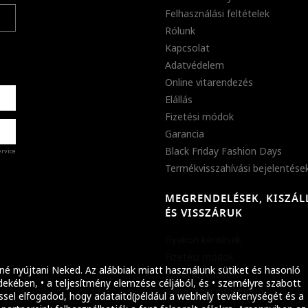
Felhasználási feltételek
Rólunk
Kapcsolat
Adatvédelem
Online vitarendezés
Elállás
Fizetési módok
Garancia
Black Friday Fashion Days
ervice
Termékvisszahívási bejelentése
MEGRENDELÉSEK, KISZÁL
%
ÉS VISSZÁRUK
abb
Gyakori kérdések
ket!
Fizetési módok
né nyújtani Neked. Az alábbiak miatt használunk sütiket és hasonló
Szállítási módok
ekében, • a teljesítmény elemzése céljából, és • személyre szabott
Garanciális információ
ssel elfogadod, hogy adataitd(például a webhely tevékenységét és a