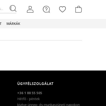
...
T
MÁRKÁK
ÜGYFÉLSZOLGÁLAT
+36 1 88 55 505
Hétfő - péntek
kivéve ünnep- és munkaszüneti napokon