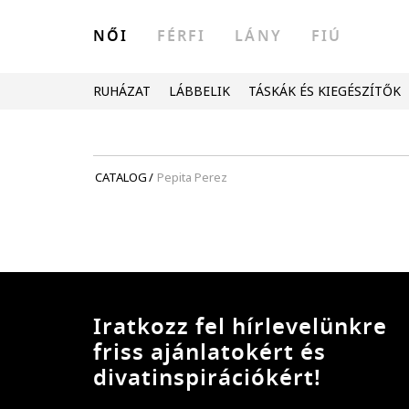
NŐI
FÉRFI
LÁNY
FIÚ
RUHÁZAT
LÁBBELIK
TÁSKÁK ÉS KIEGÉSZÍTŐK
CATALOG
/
Pepita Perez
Iratkozz fel hírlevelünkre
friss ajánlatokért és
divatinspirációkért!