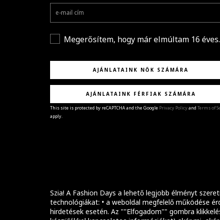
Megerősítem, hogy már elmúltam 16 éves.
AJÁNLATAINK NŐK SZÁMÁRA
AJÁNLATAINK FÉRFIAK SZÁMÁRA
This site is protected by reCAPTCHA and the Google
Privacy Policy
and
Terms of S
apply.
GRATULÁLUNK!
Sikeresen feliratkoztál hírlevelünkre a(z)
%email
címmel.
Alig várjuk, hogy elküldhessük neked márkáink legúj
kollekcióit, különleges ajánlatainkat és stílustippjein
Szia! A Fashion Days a lehető legjobb élményt szeret
technológiákat: • a weboldal megfelelő működése érd
hirdetések esetén. Az ""Elfogadom"" gombra klikkelé