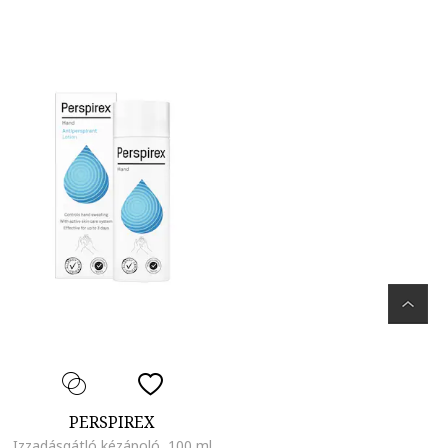
PERSPIREX
Izzadásgátló kézápoló, 100 ml