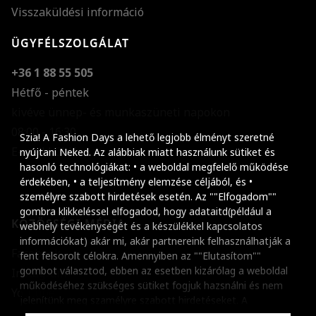
Visszaküldési információ
ÜGYFÉLSZOLGÁLAT
+36 1 88 55 505
Hétfő - péntek
kivéve ünnep- és munkaszüneti napokon
Szöveg méretének n
08:00 - 16:30
Szia! A Fashion Days a lehető legjobb élményt szeretné
E-mail küldése
Szöveg méretének c
nyújtani Neked. Az alábbiak miatt használunk sütiket és
hasonló technológiákat: • a weboldal megfelelő működése
Szóköz növelése
érdekében, • a teljesítmény elemzése céljából, és •
személyre szabott hirdetések esetén. Az ""Elfogadom""
Szóköz csökkentése
gombra klikkeléssel elfogadod, hogy adataitd(például a
KÖZÖSSÉGI MÉDIA
webhely tevékenységét és a készülékkel kapcsolatos
Sortávolság növelés
információkat) akár mi, akár partnereink felhasználhatják a
Facebook
fent felsorolt célokra. Amennyiben az ""Elutasítom""
Sortávolság csökken
gombot választod, ebben az esetben kizárólag a weboldal
Instagram
működéséhez szükséges sütiket fogjuk hazsnálni és nem
Színek invertálása
Youtube
jelenítünk meg szamélyre szabott hirdetéseket. A
beállításaidat bármikor módosíthatod, a ""Beállítások