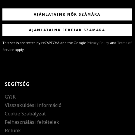
AJÁNLATAINK NŐK SZÁMÁRA
AJÁNLATAINK FÉRFIAK SZÁMÁRA
This site is protected by reCAPTCHA and the Google
Privacy Policy
and
Terms of
Service
apply.
GRATULÁLUNK!
Sikeresen feliratkoztál hírlevelünkre a(z)
%email%
címmel.
Alig várjuk, hogy elküldhessük neked márkáink legújabb kollekcióit,
SEGÍTSÉG
különleges ajánlatainkat és stílustippjeinket!
GYIK
Visszaküldési információ
Cookie Szabályzat
Felhasználási feltételek
Rólunk