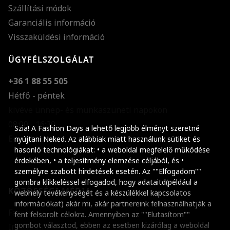
Szállítási módok
Garanciális információ
Visszaküldési információ
ÜGYFÉLSZOLGÁLAT
+36 1 88 55 505
Hétfő - péntek
kivéve ünnep- és munkaszüneti napokon
Szöveg méretének n
08:00 - 16:30
Szia! A Fashion Days a lehető legjobb élményt szeretné
E-mail küldése
Szöveg méretének c
nyújtani Neked. Az alábbiak miatt használunk sütiket és
hasonló technológiákat: • a weboldal megfelelő működése
Szóköz növelése
érdekében, • a teljesítmény elemzése céljából, és •
személyre szabott hirdetések esetén. Az ""Elfogadom""
Szóköz csökkentése
gombra klikkeléssel elfogadod, hogy adataitd(például a
KÖZÖSSÉGI MÉDIA
webhely tevékenységét és a készülékkel kapcsolatos
Sortávolság növelés
információkat) akár mi, akár partnereink felhasználhatják a
Facebook
fent felsorolt célokra. Amennyiben az ""Elutasítom""
Sortávolság csökken
gombot választod, ebben az esetben kizárólag a weboldal
Instagram