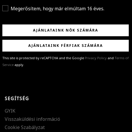
Megerősítem, hogy már elmúltam 16 éves.
AJÁNLATAINK NŐK SZÁMÁRA
AJÁNLATAINK FÉRFIAK SZÁMÁRA
This site is protected by reCAPTCHA and the Google
Privacy Policy
and
Terms of
Service
apply.
GRATULÁLUNK!
Sikeresen feliratkoztál hírlevelünkre a(z)
%email%
címmel.
Alig várjuk, hogy elküldhessük neked márkáink legújabb kollekcióit,
SEGÍTSÉG
különleges ajánlatainkat és stílustippjeinket!
GYIK
Visszaküldési információ
Cookie Szabályzat