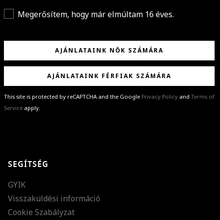
Megerősítem, hogy már elmúltam 16 éves.
AJÁNLATAINK NŐK SZÁMÁRA
AJÁNLATAINK FÉRFIAK SZÁMÁRA
This site is protected by reCAPTCHA and the Google
Privacy Policy
and
Terms of
Service
apply.
GRATULÁLUNK!
Sikeresen feliratkoztál hírlevelünkre a(z)
%email%
címmel.
Alig várjuk, hogy elküldhessük neked márkáink legújabb kollekcióit,
SEGÍTSÉG
különleges ajánlatainkat és stílustippjeinket!
GYIK
Visszaküldési információ
Cookie Szabályzat