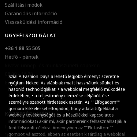
Szállítási módok
Garanciális információ
Visszaküldési információ
ÜGYFÉLSZOLGÁLAT
+36 1 88 55 505
Hétfő - péntek
kivéve ünnep- és munkaszüneti napokon
Szöveg méretének n
08:00 - 16:30
Szia! A Fashion Days a lehető legjobb élményt szeretné
E-mail küldése
Szöveg méretének c
nyújtani Neked. Az alábbiak miatt használunk sütiket és
hasonló technológiákat: • a weboldal megfelelő működése
Szóköz növelése
érdekében, • a teljesítmény elemzése céljából, és •
személyre szabott hirdetések esetén. Az ""Elfogadom""
Szóköz csökkentése
gombra klikkeléssel elfogadod, hogy adataitd(például a
KÖZÖSSÉGI MÉDIA
webhely tevékenységét és a készülékkel kapcsolatos
Sortávolság növelés
információkat) akár mi, akár partnereink felhasználhatják a
Facebook
fent felsorolt célokra. Amennyiben az ""Elutasítom""
Sortávolság csökken
gombot választod, ebben az esetben kizárólag a weboldal
Instagram