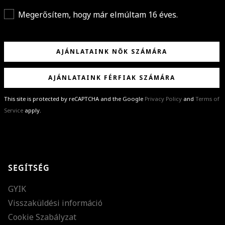
Megerősítem, hogy már elmúltam 16 éves.
AJÁNLATAINK NŐK SZÁMÁRA
AJÁNLATAINK FÉRFIAK SZÁMÁRA
This site is protected by reCAPTCHA and the Google
Privacy Policy
and
Terms of
Service
apply.
GRATULÁLUNK!
Sikeresen feliratkoztál hírlevelünkre a(z)
%email%
címmel.
Alig várjuk, hogy elküldhessük neked márkáink legújabb kollekcióit,
SEGÍTSÉG
különleges ajánlatainkat és stílustippjeinket!
GYIK
Visszaküldési információ
Cookie Szabályzat