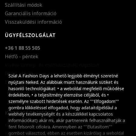
Szállítási módok
Garanciális információ
Visszaküldési információ
ÜGYFÉLSZOLGÁLAT
+36 1 88 55 505
Hétfő - péntek
kivéve ünnep- és munkaszüneti napokon
Szöveg méretének n
08:00 - 16:30
Szia! A Fashion Days a lehető legjobb élményt szeretné
E-mail küldése
Szöveg méretének c
nyújtani Neked. Az alábbiak miatt használunk sütiket és
hasonló technológiákat: • a weboldal megfelelő működése
Szóköz növelése
érdekében, • a teljesítmény elemzése céljából, és •
személyre szabott hirdetések esetén. Az ""Elfogadom""
Szóköz csökkentése
gombra klikkeléssel elfogadod, hogy adataitd(például a
KÖZÖSSÉGI MÉDIA
webhely tevékenységét és a készülékkel kapcsolatos
Sortávolság növelés
információkat) akár mi, akár partnereink felhasználhatják a
Facebook
fent felsorolt célokra. Amennyiben az ""Elutasítom""
Sortávolság csökken
gombot választod, ebben az esetben kizárólag a weboldal
Instagram