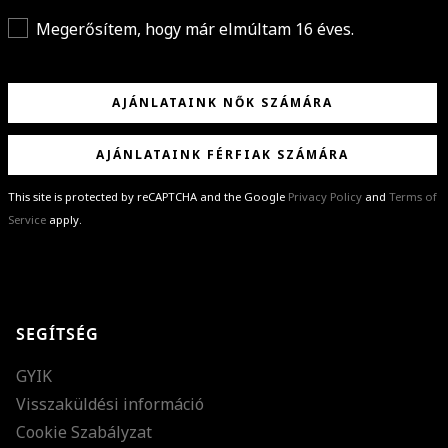
Megerősítem, hogy már elmúltam 16 éves.
AJÁNLATAINK NŐK SZÁMÁRA
AJÁNLATAINK FÉRFIAK SZÁMÁRA
This site is protected by reCAPTCHA and the Google
Privacy Policy
and
Terms of
Service
apply.
GRATULÁLUNK!
Sikeresen feliratkoztál hírlevelünkre a(z)
%email%
címmel.
Alig várjuk, hogy elküldhessük neked márkáink legújabb kollekcióit,
SEGÍTSÉG
különleges ajánlatainkat és stílustippjeinket!
GYIK
Visszaküldési információ
Cookie Szabályzat