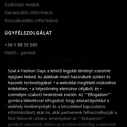
Szállítási módok
Garanciális információ
Visszaküldési információ
ÜGYFÉLSZOLGÁLAT
+36 1 88 55 505
Hétfő - péntek
kivéve ünnep- és munkaszüneti napokon
Szöveg méretének n
08:00 - 16:30
Szia! A Fashion Days a lehető legjobb élményt szeretné
E-mail küldése
Szöveg méretének c
nyújtani Neked. Az alábbiak miatt használunk sütiket és
hasonló technológiákat: • a weboldal megfelelő működése
Szóköz növelése
érdekében, • a teljesítmény elemzése céljából, és •
személyre szabott hirdetések esetén. Az ""Elfogadom""
Szóköz csökkentése
gombra klikkeléssel elfogadod, hogy adataitd(például a
KÖZÖSSÉGI MÉDIA
webhely tevékenységét és a készülékkel kapcsolatos
Sortávolság növelés
információkat) akár mi, akár partnereink felhasználhatják a
Facebook
fent felsorolt célokra. Amennyiben az ""Elutasítom""
Sortávolság csökken
gombot választod, ebben az esetben kizárólag a weboldal
Instagram