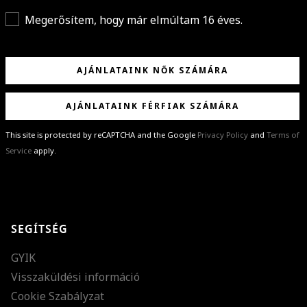
Megerősítem, hogy már elmúltam 16 éves.
AJÁNLATAINK NŐK SZÁMÁRA
AJÁNLATAINK FÉRFIAK SZÁMÁRA
This site is protected by reCAPTCHA and the Google
Privacy Policy
and
Terms of
Service
apply.
GRATULÁLUNK!
Sikeresen feliratkoztál hírlevelünkre a(z)
%email%
címmel.
Alig várjuk, hogy elküldhessük neked márkáink legújabb kollekcióit,
SEGÍTSÉG
különleges ajánlatainkat és stílustippjeinket!
GYIK
Visszaküldési információ
Cookie Szabályzat