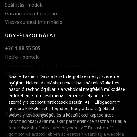
Szállítási módok
Garanciális információ
Visszaküldési információ
ÜGYFÉLSZOLGÁLAT
+36 1 88 55 505
Hétfő - péntek
kivéve ünnep- és munkaszüneti napokon
Szöveg méretének n
08:00 - 16:30
Szia! A Fashion Days a lehető legjobb élményt szeretné
E-mail küldése
Szöveg méretének c
nyújtani Neked. Az alábbiak miatt használunk sütiket és
hasonló technológiákat: • a weboldal megfelelő működése
Szóköz növelése
érdekében, • a teljesítmény elemzése céljából, és •
személyre szabott hirdetések esetén. Az ""Elfogadom""
Szóköz csökkentése
gombra klikkeléssel elfogadod, hogy adataitd(például a
KÖZÖSSÉGI MÉDIA
webhely tevékenységét és a készülékkel kapcsolatos
Sortávolság növelés
információkat) akár mi, akár partnereink felhasználhatják a
Facebook
fent felsorolt célokra. Amennyiben az ""Elutasítom""
Sortávolság csökken
gombot választod, ebben az esetben kizárólag a weboldal
Instagram