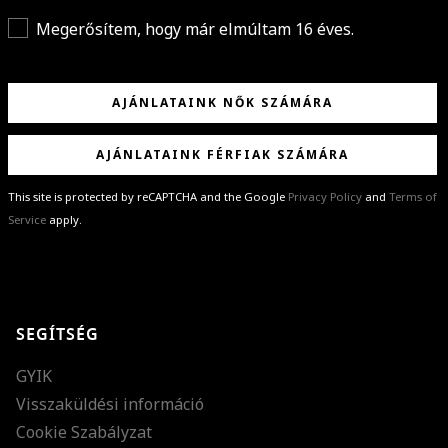
Megerősítem, hogy már elmúltam 16 éves.
AJÁNLATAINK NŐK SZÁMÁRA
AJÁNLATAINK FÉRFIAK SZÁMÁRA
This site is protected by reCAPTCHA and the Google
Privacy Policy
and
Terms of
Service
apply.
GRATULÁLUNK!
Sikeresen feliratkoztál hírlevelünkre a(z)
%email%
címmel.
Alig várjuk, hogy elküldhessük neked márkáink legújabb kollekcióit,
SEGÍTSÉG
különleges ajánlatainkat és stílustippjeinket!
GYIK
Visszaküldési információ
Cookie Szabályzat