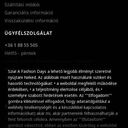
Szállítási módok
Garanciális információ
Visszaküldési információ
ÜGYFÉLSZOLGÁLAT
+36 1 88 55 505
Hétfő - péntek
kivéve ünnep- és munkaszüneti napokon
Szöveg méretének n
08:00 - 16:30
Szia! A Fashion Days a lehető legjobb élményt szeretné
E-mail küldése
Szöveg méretének c
nyújtani Neked. Az alábbiak miatt használunk sütiket és
hasonló technológiákat: • a weboldal megfelelő működése
Szóköz növelése
érdekében, • a teljesítmény elemzése céljából, és •
személyre szabott hirdetések esetén. Az ""Elfogadom""
Szóköz csökkentése
gombra klikkeléssel elfogadod, hogy adataitd(például a
KÖZÖSSÉGI MÉDIA
webhely tevékenységét és a készülékkel kapcsolatos
Sortávolság növelés
információkat) akár mi, akár partnereink felhasználhatják a
Facebook
fent felsorolt célokra. Amennyiben az ""Elutasítom""
Sortávolság csökken
gombot választod, ebben az esetben kizárólag a weboldal
Instagram