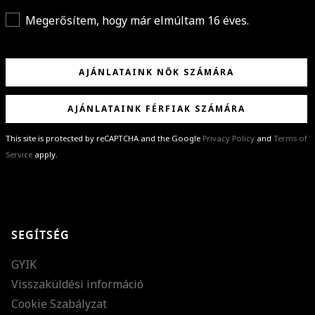
Megerősítem, hogy már elmúltam 16 éves.
AJÁNLATAINK NŐK SZÁMÁRA
AJÁNLATAINK FÉRFIAK SZÁMÁRA
This site is protected by reCAPTCHA and the Google
Privacy Policy
and
Terms of
Service
apply.
GRATULÁLUNK!
Sikeresen feliratkoztál hírlevelünkre a(z)
%email%
címmel.
Alig várjuk, hogy elküldhessük neked márkáink legújabb kollekcióit,
SEGÍTSÉG
különleges ajánlatainkat és stílustippjeinket!
GYIK
Visszaküldési információ
Cookie Szabályzat