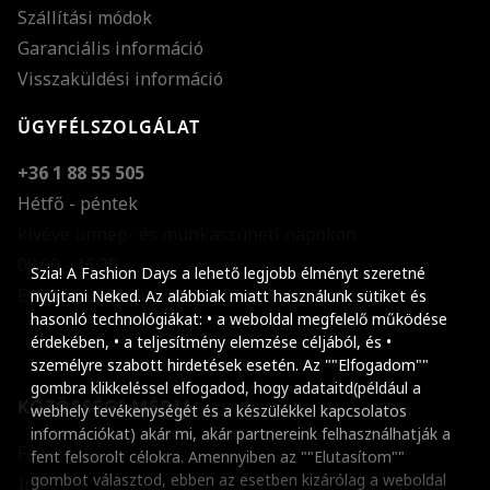
Szállítási módok
Garanciális információ
Visszaküldési információ
ÜGYFÉLSZOLGÁLAT
+36 1 88 55 505
Hétfő - péntek
kivéve ünnep- és munkaszüneti napokon
Szöveg méretének n
08:00 - 16:30
Szia! A Fashion Days a lehető legjobb élményt szeretné
E-mail küldése
Szöveg méretének c
nyújtani Neked. Az alábbiak miatt használunk sütiket és
hasonló technológiákat: • a weboldal megfelelő működése
Szóköz növelése
érdekében, • a teljesítmény elemzése céljából, és •
személyre szabott hirdetések esetén. Az ""Elfogadom""
Szóköz csökkentése
gombra klikkeléssel elfogadod, hogy adataitd(például a
KÖZÖSSÉGI MÉDIA
webhely tevékenységét és a készülékkel kapcsolatos
Sortávolság növelés
információkat) akár mi, akár partnereink felhasználhatják a
Facebook
fent felsorolt célokra. Amennyiben az ""Elutasítom""
Sortávolság csökken
gombot választod, ebben az esetben kizárólag a weboldal
Instagram