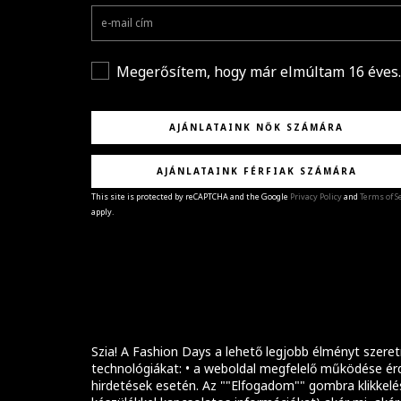
Megerősítem, hogy már elmúltam 16 éves.
AJÁNLATAINK NŐK SZÁMÁRA
AJÁNLATAINK FÉRFIAK SZÁMÁRA
This site is protected by reCAPTCHA and the Google
Privacy Policy
and
Terms of S
apply.
GRATULÁLUNK!
Sikeresen feliratkoztál hírlevelünkre a(z)
%email
címmel.
Alig várjuk, hogy elküldhessük neked márkáink legúj
kollekcióit, különleges ajánlatainkat és stílustippjein
Szia! A Fashion Days a lehető legjobb élményt szeret
technológiákat: • a weboldal megfelelő működése érd
hirdetések esetén. Az ""Elfogadom"" gombra klikkelé