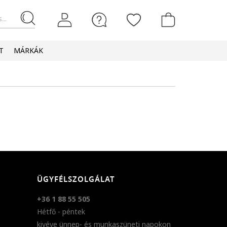
...
T
MÁRKÁK
ÜGYFÉLSZOLGÁLAT
+36 1 88 55 505
Hétfő - péntek
kivéve ünnep- és munkaszüneti napokon