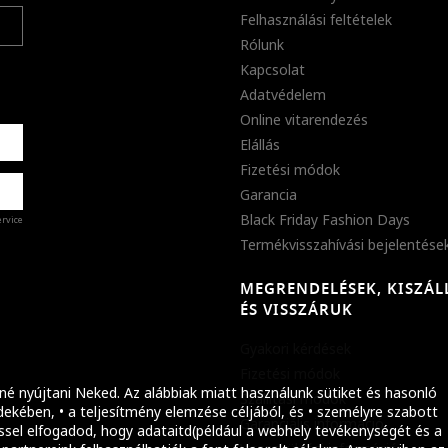
Felhasználási feltételek
Rólunk
Kapcsolat
Adatvédelem
Online vitarendezés
Elállás
Fizetési módok
Garancia
Black Friday Fashion Days
ervice
Termékvisszahívási bejelentése
MEGRENDELÉSEK, KISZÁL
%
ÉS VISSZÁRUK
abb
Gyakori kérdések
ket!
Fizetési módok
né nyújtani Neked. Az alábbiak miatt használunk sütiket és hasonló
Szállítási módok
ekében, • a teljesítmény elemzése céljából, és • személyre szabott
Garanciális információ
ssel elfogadod, hogy adataitd(például a webhely tevékenységét és a