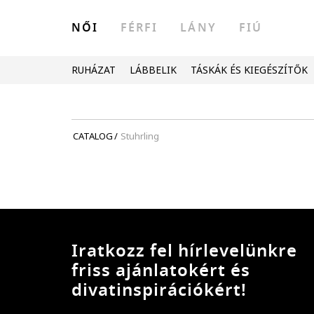
NŐI
FÉRFI
LÁNY
FIÚ
RUHÁZAT
LÁBBELIK
TÁSKÁK ÉS KIEGÉSZÍTŐK
CATALOG
/
Stuhrling
Iratkozz fel hírlevelünkre
friss ajánlatokért és
divatinspirációkért!