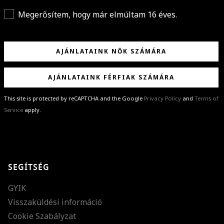
Megerősítem, hogy már elmúltam 16 éves.
AJÁNLATAINK NŐK SZÁMÁRA
AJÁNLATAINK FÉRFIAK SZÁMÁRA
This site is protected by reCAPTCHA and the Google
Privacy Policy
and
Terms of
Service
apply.
GRATULÁLUNK!
Sikeresen feliratkoztál hírlevelünkre a(z)
%email%
címmel.
Alig várjuk, hogy elküldhessük neked márkáink legújabb kollekcióit,
SEGÍTSÉG
különleges ajánlatainkat és stílustippjeinket!
GYIK
Visszaküldési információ
Cookie Szabályzat