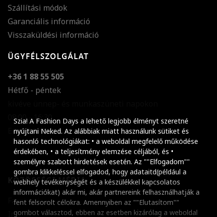
Szállítási módok
Garanciális információ
Visszaküldési információ
ÜGYFÉLSZOLGÁLAT
+36 1 88 55 505
Hétfő - péntek
kivéve ünnep- és munkaszüneti napokon
Szöveg méretének n
08:00 - 16:30
Szia! A Fashion Days a lehető legjobb élményt szeretné
E-mail küldése
Szöveg méretének c
nyújtani Neked. Az alábbiak miatt használunk sütiket és
hasonló technológiákat: • a weboldal megfelelő működése
Szóköz növelése
érdekében, • a teljesítmény elemzése céljából, és •
személyre szabott hirdetések esetén. Az ""Elfogadom""
Szóköz csökkentése
gombra klikkeléssel elfogadod, hogy adataitd(például a
KÖZÖSSÉGI MÉDIA
webhely tevékenységét és a készülékkel kapcsolatos
Sortávolság növelés
információkat) akár mi, akár partnereink felhasználhatják a
Facebook
fent felsorolt célokra. Amennyiben az ""Elutasítom""
Sortávolság csökken
gombot választod, ebben az esetben kizárólag a weboldal
Instagram