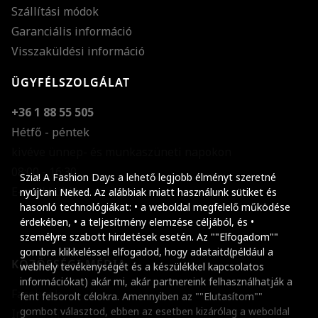
Szállítási módok
Garanciális információ
Visszaküldési információ
ÜGYFÉLSZOLGÁLAT
+36 1 88 55 505
Hétfő - péntek
kivéve ünnep- és munkaszüneti napokon
Szöveg méretének n
08:00 - 16:30
Szia! A Fashion Days a lehető legjobb élményt szeretné
E-mail küldése
Szöveg méretének c
nyújtani Neked. Az alábbiak miatt használunk sütiket és
hasonló technológiákat: • a weboldal megfelelő működése
Szóköz növelése
érdekében, • a teljesítmény elemzése céljából, és •
személyre szabott hirdetések esetén. Az ""Elfogadom""
Szóköz csökkentése
gombra klikkeléssel elfogadod, hogy adataitd(például a
KÖZÖSSÉGI MÉDIA
webhely tevékenységét és a készülékkel kapcsolatos
Sortávolság növelés
információkat) akár mi, akár partnereink felhasználhatják a
Facebook
fent felsorolt célokra. Amennyiben az ""Elutasítom""
Sortávolság csökken
gombot választod, ebben az esetben kizárólag a weboldal
Instagram