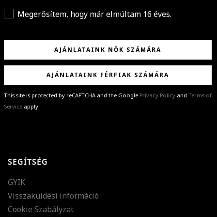
Megerősítem, hogy már elmúltam 16 éves.
AJÁNLATAINK NŐK SZÁMÁRA
AJÁNLATAINK FÉRFIAK SZÁMÁRA
This site is protected by reCAPTCHA and the Google
Privacy Policy
and
Terms of
Service
apply.
GRATULÁLUNK!
Sikeresen feliratkoztál hírlevelünkre a(z)
%email%
címmel.
Alig várjuk, hogy elküldhessük neked márkáink legújabb kollekcióit,
SEGÍTSÉG
különleges ajánlatainkat és stílustippjeinket!
GYIK
Visszaküldési információ
Cookie Szabályzat