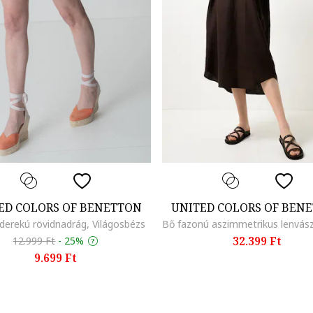
ED COLORS OF BENETTON
UNITED COLORS OF BEN
erekú rövidnadrág, Világosbézs
32.399 Ft
12.999 Ft
-
25%
9.699 Ft