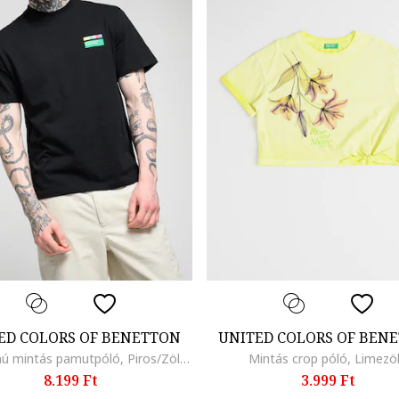
ED COLORS OF BENETTON
UNITED COLORS OF BEN
Bő fazonú mintás pamutpóló, Piros/Zöld/Fekete
Mintás crop póló, Limezö
8.199 Ft
3.999 Ft