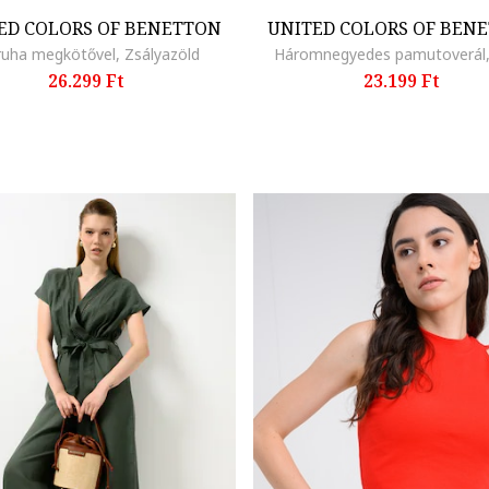
ED COLORS OF BENETTON
UNITED COLORS OF BEN
ruha megkötővel, Zsályazöld
Háromnegyedes pamutoverál,
26.299 Ft
23.199 Ft