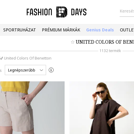
Keresés
SPORTRUHÁZAT
PRÉMIUM MÁRKÁK
Genius Deals
OUTLE
UNITED COLORS OF BE
1132 termék
G
/
United Colors Of Benetton
Legnépszerűbb
s