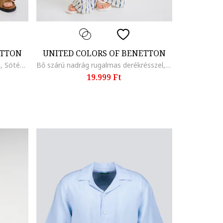
ETTON
UNITED COLORS OF BENETTON
Bő fazonú lenvászon rövidnadrág, Sötétbarna/Krémszín
Bő szárú nadrág rugalmas derékrésszel, Törtfehér/Kék
19.999 Ft