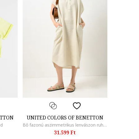
ETTON
UNITED COLORS OF BENETTON
ld
Bő fazonú aszimmetrikus lenvászon ruha oldalzsebekkel, Homokbarna
31.599 Ft