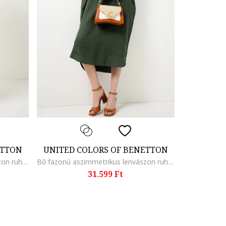
ETTON
UNITED COLORS OF BENETTON
Bő fazonú aszimmetrikus lenvászon ruha oldalzsebekkel, Sötétbarna
Bő fazonú aszimmetrikus lenvászon ruha oldalzsebekkel, Sötétzöld
31.599 Ft