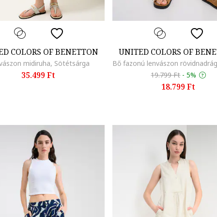
ED COLORS OF BENETTON
UNITED COLORS OF BEN
vászon midiruha, Sötétsárga
35.499 Ft
19.799 Ft
-
5%
18.799 Ft