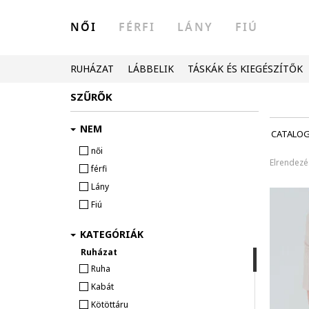
NŐI
FÉRFI
LÁNY
FIÚ
RUHÁZAT
LÁBBELIK
TÁSKÁK ÉS KIEGÉSZÍTŐK
SZŰRŐK
NEM
CATALO
női
Elrendezé
férfi
Lány
Fiú
KATEGÓRIÁK
Ruházat
Ruha
Kabát
Kötöttáru