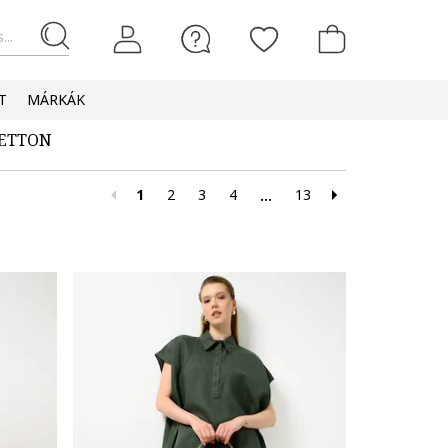
...
T
MÁRKÁK
NETTON
1
2
3
4
13
...