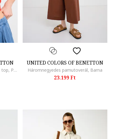
ETTON
UNITED COLORS OF BENETTON
Kerek nyakú pamuttartalmú crop top, Piros
Háromnegyedes pamutoverál, Barna
23.199 Ft