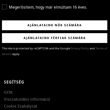
Megerősítem, hogy már elmúltam 16 éves.
AJÁNLATAINK NŐK SZÁMÁRA
AJÁNLATAINK FÉRFIAK SZÁMÁRA
This site is protected by reCAPTCHA and the Google
Privacy Policy
and
Terms of
Service
apply.
GRATULÁLUNK!
Sikeresen feliratkoztál hírlevelünkre a(z)
%email%
címmel.
Alig várjuk, hogy elküldhessük neked márkáink legújabb kollekcióit,
SEGÍTSÉG
különleges ajánlatainkat és stílustippjeinket!
GYIK
Visszaküldési információ
Cookie Szabályzat