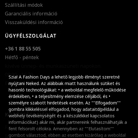
Szállítási módok
Garanciális információ
Visszaküldési információ
ÜGYFÉLSZOLGÁLAT
+36 1 88 55 505
Hétfő - péntek
kivéve ünnep- és munkaszüneti napokon
Szöveg méretének n
08:00 - 16:30
Szia! A Fashion Days a lehető legjobb élményt szeretné
E-mail küldése
Szöveg méretének c
nyújtani Neked. Az alábbiak miatt használunk sütiket és
hasonló technológiákat: • a weboldal megfelelő működése
Szóköz növelése
érdekében, • a teljesítmény elemzése céljából, és •
személyre szabott hirdetések esetén. Az ""Elfogadom""
Szóköz csökkentése
gombra klikkeléssel elfogadod, hogy adataitd(például a
KÖZÖSSÉGI MÉDIA
webhely tevékenységét és a készülékkel kapcsolatos
Sortávolság növelés
információkat) akár mi, akár partnereink felhasználhatják a
Facebook
fent felsorolt célokra. Amennyiben az ""Elutasítom""
Sortávolság csökken
gombot választod, ebben az esetben kizárólag a weboldal
Instagram