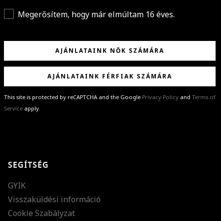
Megerősítem, hogy már elmúltam 16 éves.
AJÁNLATAINK NŐK SZÁMÁRA
AJÁNLATAINK FÉRFIAK SZÁMÁRA
This site is protected by reCAPTCHA and the Google
Privacy Policy
and
Terms of
Service
apply.
GRATULÁLUNK!
Sikeresen feliratkoztál hírlevelünkre a(z)
%email%
címmel.
Alig várjuk, hogy elküldhessük neked márkáink legújabb kollekcióit,
SEGÍTSÉG
különleges ajánlatainkat és stílustippjeinket!
GYIK
Visszaküldési információ
Cookie Szabályzat