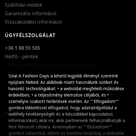
Szállítási módok
Garanciális információ
Visszaküldési információ
ÜGYFÉLSZOLGÁLAT
+36 1 88 55 505
Hétfő - péntek
kivéve ünnep- és munkaszüneti napokon
Szöveg méretének n
08:00 - 16:30
Szia! A Fashion Days a lehető legjobb élményt szeretné
E-mail küldése
Szöveg méretének c
nyújtani Neked. Az alábbiak miatt használunk sütiket és
hasonló technológiákat: • a weboldal megfelelő működése
Szóköz növelése
érdekében, • a teljesítmény elemzése céljából, és •
személyre szabott hirdetések esetén. Az ""Elfogadom""
Szóköz csökkentése
gombra klikkeléssel elfogadod, hogy adataitd(például a
KÖZÖSSÉGI MÉDIA
webhely tevékenységét és a készülékkel kapcsolatos
Sortávolság növelés
információkat) akár mi, akár partnereink felhasználhatják a
Facebook
fent felsorolt célokra. Amennyiben az ""Elutasítom""
Sortávolság csökken
gombot választod, ebben az esetben kizárólag a weboldal
Instagram