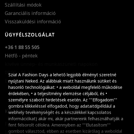
Szállítási módok
Garanciális információ
Visszaküldési információ
ÜGYFÉLSZOLGÁLAT
+36 1 88 55 505
Hétfő - péntek
kivéve ünnep- és munkaszüneti napokon
Szöveg méretének n
08:00 - 16:30
Szia! A Fashion Days a lehető legjobb élményt szeretné
E-mail küldése
Szöveg méretének c
nyújtani Neked. Az alábbiak miatt használunk sütiket és
hasonló technológiákat: • a weboldal megfelelő működése
Szóköz növelése
érdekében, • a teljesítmény elemzése céljából, és •
személyre szabott hirdetések esetén. Az ""Elfogadom""
Szóköz csökkentése
gombra klikkeléssel elfogadod, hogy adataitd(például a
KÖZÖSSÉGI MÉDIA
webhely tevékenységét és a készülékkel kapcsolatos
Sortávolság növelés
információkat) akár mi, akár partnereink felhasználhatják a
Facebook
fent felsorolt célokra. Amennyiben az ""Elutasítom""
Sortávolság csökken
gombot választod, ebben az esetben kizárólag a weboldal
Instagram