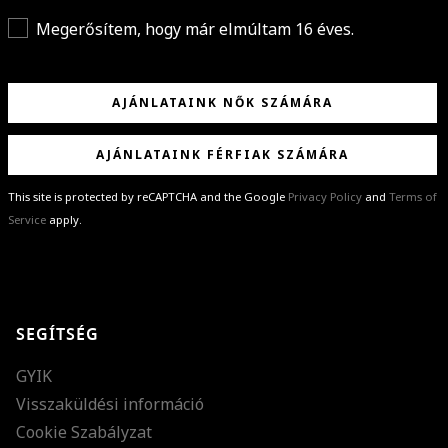
Megerősítem, hogy már elmúltam 16 éves.
AJÁNLATAINK NŐK SZÁMÁRA
AJÁNLATAINK FÉRFIAK SZÁMÁRA
This site is protected by reCAPTCHA and the Google
Privacy Policy
and
Terms of
Service
apply.
GRATULÁLUNK!
Sikeresen feliratkoztál hírlevelünkre a(z)
%email%
címmel.
Alig várjuk, hogy elküldhessük neked márkáink legújabb kollekcióit,
SEGÍTSÉG
különleges ajánlatainkat és stílustippjeinket!
GYIK
Visszaküldési információ
Cookie Szabályzat