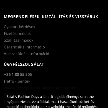
MEGRENDELÉSEK, KISZÁLLÍTÁS ÉS VISSZÁRUK
Gyakori kérdések
Fizetési módok
Szállítási módok
Garanciális információ
Visszaküldési információ
ÜGYFÉLSZOLGÁLAT
+36 1 88 55 505
Hétfő - péntek
kivéve ünnep- és munkaszüneti napokon
Szöveg méretének n
08:00 - 16:30
Szia! A Fashion Days a lehető legjobb élményt szeretné
E-mail küldése
Szöveg méretének c
nyújtani Neked. Az alábbiak miatt használunk sütiket és
hasonló technológiákat: • a weboldal megfelelő működése