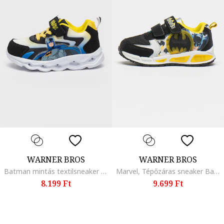
WARNER BROS
WARNER BROS
Batman mintás textilsneaker LED-fényekkel, Fekete/Sárga/Kék
Marvel, Tépőzáras sneaker Batman mintával, Fekete/Fehér
8.199 Ft
9.699 Ft