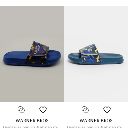
WARNER BROS
WARNER BROS
Tépőzáras papucs Batman mintával, Királykék
Tépőzáras papucs Batman mintával, Tengerészkék