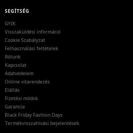
Sikeresen feliratkoztál hírlevelünkre a(z)
%email%
címmel.
Alig várjuk, hogy elküldhessük neked márkáink legújabb kollekcióit,
SEGÍTSÉG
különleges ajánlatainkat és stílustippjeinket!
GYIK
Visszaküldési információ
Cookie Szabályzat
Felhasználási feltételek
Rólunk
Kapcsolat
Adatvédelem
Online vitarendezés
Elállás
Fizetési módok
Garancia
Black Friday Fashion Days
Termékvisszahívási bejelentések