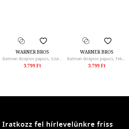
WARNER BROS
WARNER BROS
Batman dizájnos papucs, Szürke/Kék
Batman dizájnos papucs, Fekete/Szürke
3.799 Ft
3.799 Ft
Iratkozz fel hírlevelünkre friss