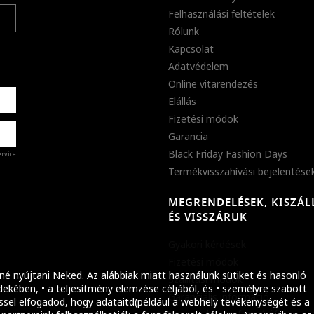
Felhasználási feltételek
Rólunk
Kapcsolat
Adatvédelem
Online vitarendezés
Elállás
Fizetési módok
Garancia
Black Friday Fashion Days
ervice
Termékvisszahívási bejelentése
MEGRENDELÉSEK, KISZÁL
%
ÉS VISSZÁRUK
abb
Gyakori kérdések
ket!
Fizetési módok
né nyújtani Neked. Az alábbiak miatt használunk sütiket és hasonló
Szállítási módok
ekében, • a teljesítmény elemzése céljából, és • személyre szabott
Garanciális információ
ssel elfogadod, hogy adataitd(például a webhely tevékenységét és a