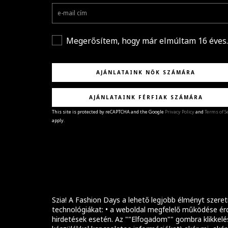
Megerősítem, hogy már elmúltam 16 éves.
AJÁNLATAINK NŐK SZÁMÁRA
AJÁNLATAINK FÉRFIAK SZÁMÁRA
This site is protected by reCAPTCHA and the Google
Privacy Policy
and
Terms of S
apply.
GRATULÁLUNK!
Sikeresen feliratkoztál hírlevelünkre a(z)
%email
címmel.
Alig várjuk, hogy elküldhessük neked márkáink legúj
kollekcióit, különleges ajánlatainkat és stílustippjein
Szia! A Fashion Days a lehető legjobb élményt szeret
technológiákat: • a weboldal megfelelő működése érd
hirdetések esetén. Az ""Elfogadom"" gombra klikkelé