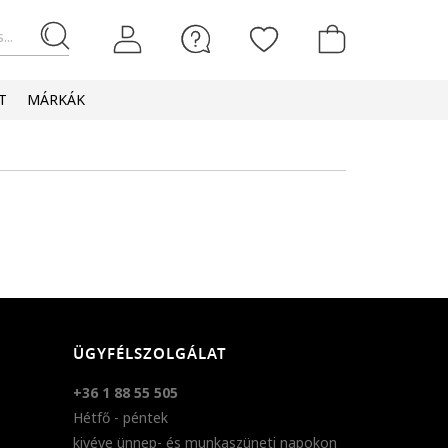
...
T
MÁRKÁK
ÜGYFÉLSZOLGÁLAT
+36 1 88 55 505
Hétfő - péntek
kivéve ünnep- és munkaszüneti napokon