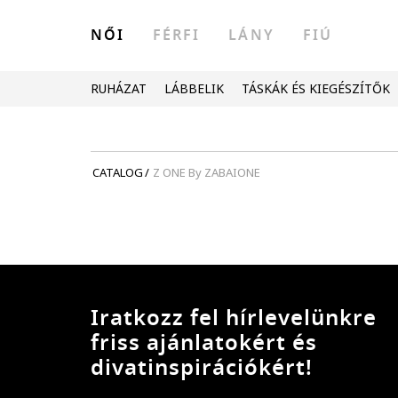
NŐI
FÉRFI
LÁNY
FIÚ
RUHÁZAT
LÁBBELIK
TÁSKÁK ÉS KIEGÉSZÍTŐK
CATALOG
/
Z ONE By ZABAIONE
Iratkozz fel hírlevelünkre
friss ajánlatokért és
divatinspirációkért!