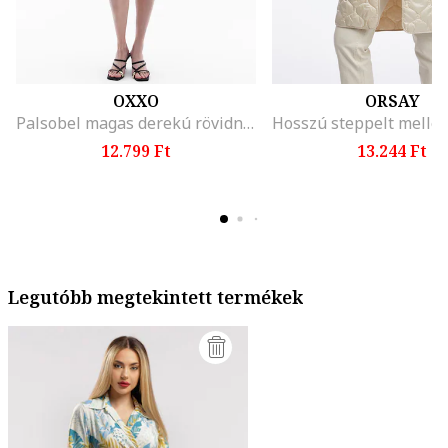
OXXO
ORSAY
Palsobel magas derekú rövidnadrág, Világosszürke
12.799 Ft
13.244 Ft
Legutóbb megtekintett termékek