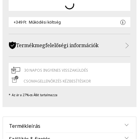
+349 Ft
Működési költség
Termékmegfelelőségi információk
30 NAPOS INGYENES VISSZAKÜLDÉS
CSOMAGELLENŐRZÉS KÉZBESÍTÉSKOR
Az ár a 27%-os Áfát tartalmazza
Termékleírás