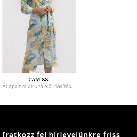
CAMISSI
Átlapolt midiruha elöl hasítékkal, Világoskék/Mustársárga
Iratkozz fel hírlevelünkre friss