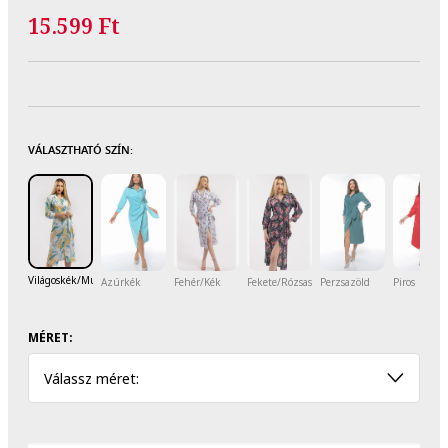
15.599 Ft
VÁLASZTHATÓ SZÍN:
Világoskék/Mustársárga
Azúrkék
Fehér/Kék
Fekete/Rózsaszín
Perzsazöld
Piros
MÉRET:
Válassz méret: