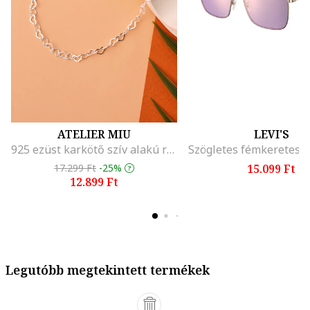
ATELIER MIU
LEVI'S
925 ezüst karkötő szív alakú részletekkel, Ezüstszín
17.299 Ft
-25%
15.099 Ft
12.899 Ft
Legutóbb megtekintett termékek