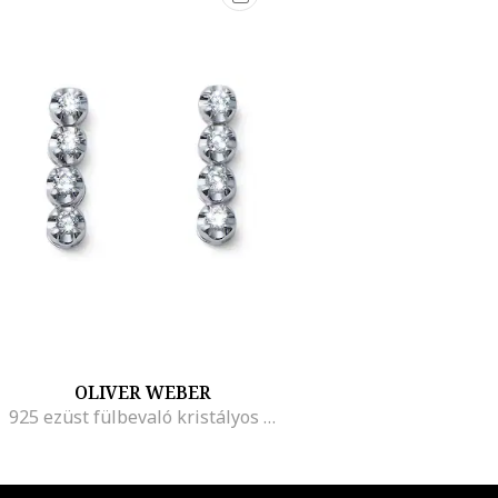
OLIVER WEBER
925 ezüst fülbevaló kristályos díszítéssel