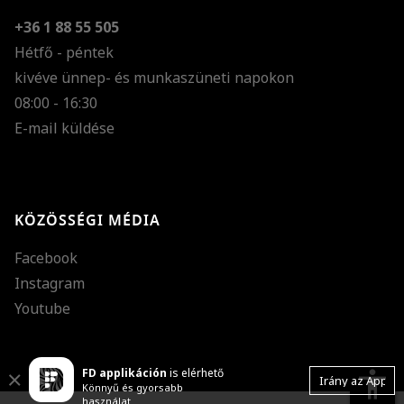
+36 1 88 55 505
Hétfő - péntek
kivéve ünnep- és munkaszüneti napokon
Szöveg méretének n
08:00 - 16:30
E-mail küldése
Szöveg méretének c
Szóköz növelése
Szóköz csökkentése
KÖZÖSSÉGI MÉDIA
Sortávolság növelés
Facebook
Sortávolság csökken
Instagram
Színek invertálása
Youtube
Szürke színárnyalato
FD applikáción
is elérhető
Nagy kurzor
accessibility
Close
Irány az App
Könnyű és gyorsabb
használat