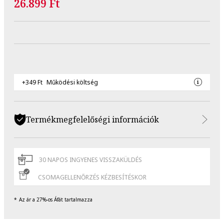
26.899 Ft
+349 Ft
Működési költség
Termékmegfelelőségi információk
30 NAPOS INGYENES VISSZAKÜLDÉS
CSOMAGELLENŐRZÉS KÉZBESÍTÉSKOR
Az ár a 27%-os Áfát tartalmazza