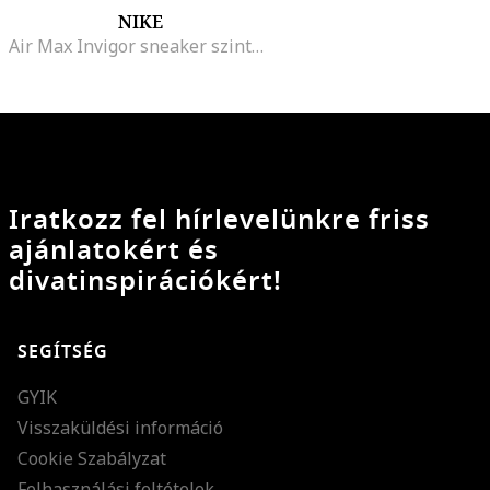
NIKE
Air Max Invigor sneaker szintetikus részletekkel, Fekete
Iratkozz fel hírlevelünkre friss
ajánlatokért és
divatinspirációkért!
SEGÍTSÉG
GYIK
Visszaküldési információ
Cookie Szabályzat
Felhasználási feltételek