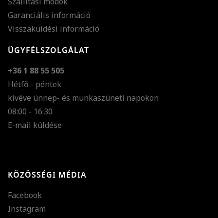
Szállítási módok
Garanciális információ
Visszaküldési információ
ÜGYFÉLSZOLGÁLAT
+36 1 88 55 505
Hétfő - péntek
kivéve ünnep- és munkaszüneti napokon
Szöveg méretének n
08:00 - 16:30
E-mail küldése
Szöveg méretének c
Szóköz növelése
Szóköz csökkentése
KÖZÖSSÉGI MÉDIA
Sortávolság növelés
Facebook
Sortávolság csökken
Instagram