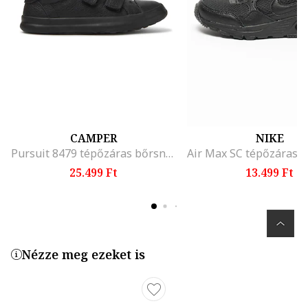
CAMPER
NIKE
Pursuit 8479 tépőzáras bőrsneaker megerősített orrésszel, Fekete
25.499 Ft
13.499 Ft
Nézze meg ezeket is