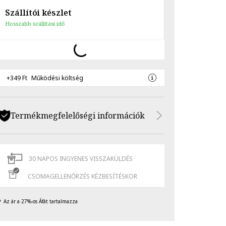
Szállítói készlet
Hosszabb szállítási idő
+349 Ft
Működési költség
Termékmegfelelőségi információk
30 NAPOS INGYENES VISSZAKÜLDÉS
CSOMAGELLENŐRZÉS KÉZBESÍTÉSKOR
Az ár a 27%-os Áfát tartalmazza