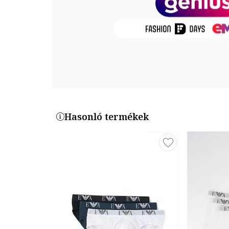
Termékszám
111734-CC715-16510
Hasonló termékek