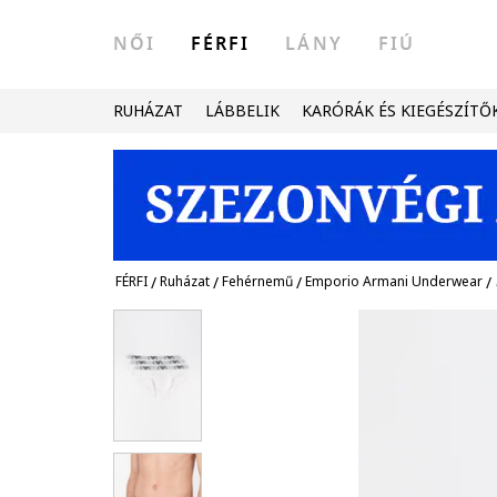
NŐI
FÉRFI
LÁNY
FIÚ
RUHÁZAT
LÁBBELIK
KARÓRÁK ÉS KIEGÉSZÍTŐ
FÉRFI
/
Ruházat
/
Fehérnemű
/
Emporio Armani Underwear
/