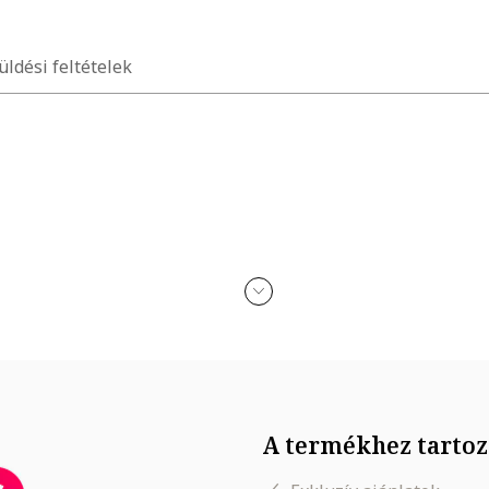
üldési feltételek
A termékhez tartoz
, Derék: 85 cm, Csípő: 98 cm