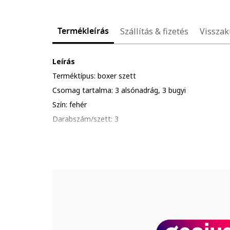
Termékleírás
Szállítás & fizetés
Visszak
Leírás
Terméktípus: boxer szett
Csomag tartalma: 3 alsónadrág, 3 bugyi
Szín: fehér
Darabszám/szett: 3
Minta: egyszínű
Anyag: pamut
Összetétel
Külső anyag: 95% pamut, 5% elasztán
Modellinformáció
A modellen látható termék mérete: M.
Modell méretei: Magasság: 188 cm, Mellbőség: 96 cm