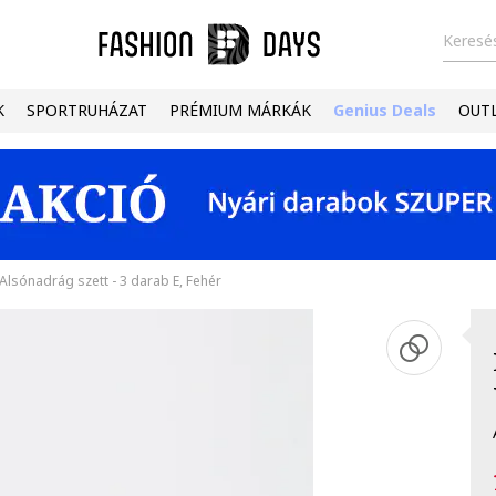
Keresés
K
SPORTRUHÁZAT
PRÉMIUM MÁRKÁK
Genius Deals
OUT
Alsónadrág szett - 3 darab E, Fehér