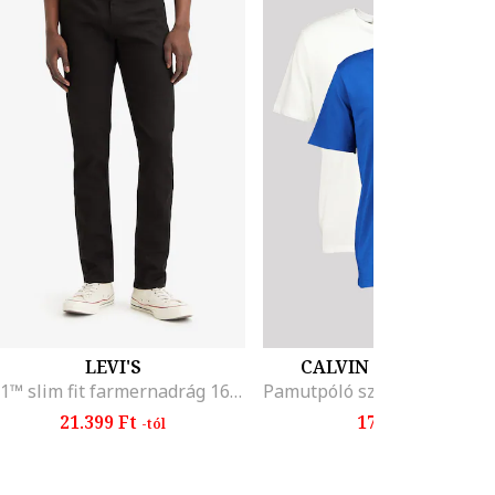
LEVI'S
CALVIN KLEIN JEANS
511™ slim fit farmernadrág 16, Fekete
21.399 Ft
17.599 Ft
-tól