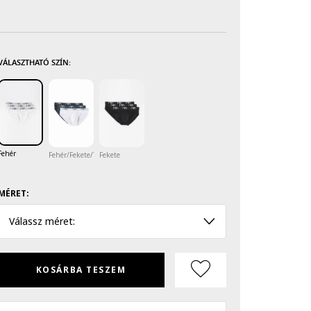
VÁLASZTHATÓ SZÍN:
Fehér
Fehér/Fekete/Tengerészkék
Fekete
MÉRET:
Válassz méret:
KOSÁRBA TESZEM