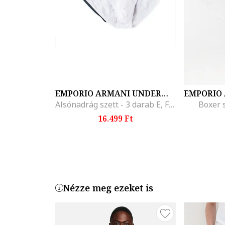
EMPORIO ARMANI UNDERWEAR
Alsónadrág szett - 3 darab E, Fehér/Fekete/Tengerészkék
Boxer s
16.499 Ft
Nézze meg ezeket is