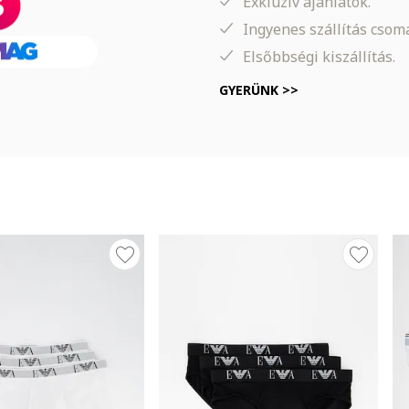
Exkluzív ajánlatok.
Ingyenes szállítás cso
Elsőbbségi kiszállítás.
GYERÜNK >>