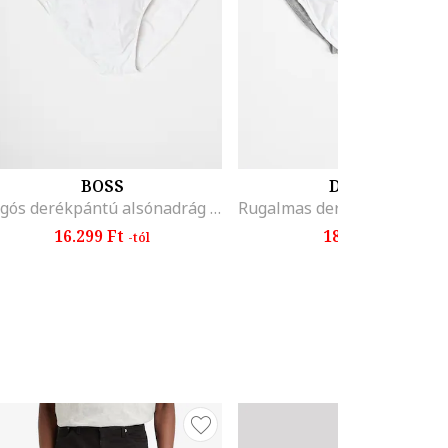
BOSS
DIESEL
Logós derékpántú alsónadrág szett - 3 db, Fehér
16.299 Ft
18.899 Ft
-tól