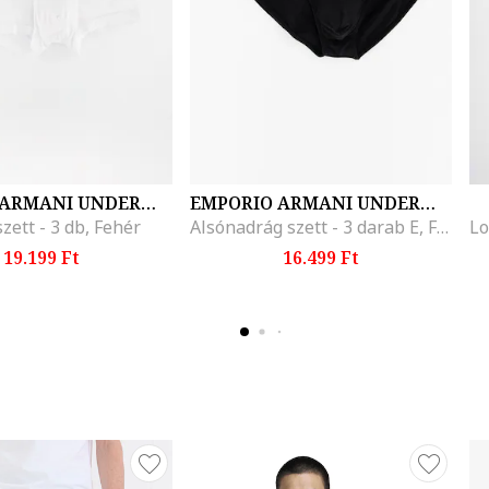
EMPORIO ARMANI UNDERWEAR
EMPORIO ARMANI UNDERWEAR
zett - 3 db, Fehér
Alsónadrág szett - 3 darab E, Fekete
19.199 Ft
16.499 Ft