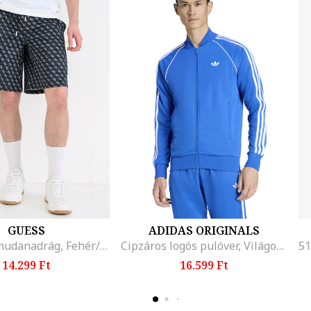
GUESS
ADIDAS ORIGINALS
Logós bermudanadrág, Fehér/Szénszürke
Cipzáros logós pulóver, Világoskék
14.299 Ft
16.599 Ft