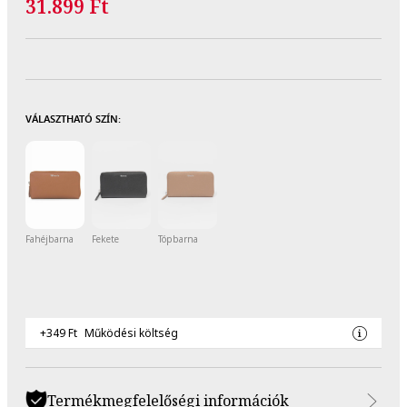
31.899 Ft
VÁLASZTHATÓ SZÍN:
Fahéjbarna
Fekete
Tópbarna
+349 Ft
Működési költség
Termékmegfelelőségi információk