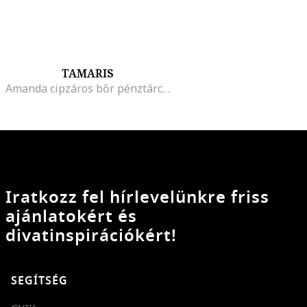
TAMARIS
Amanda cipzáros bőr pénztárca, Krémszín
Iratkozz fel hírlevelünkre friss
ajánlatokért és
divatinspirációkért!
SEGÍTSÉG