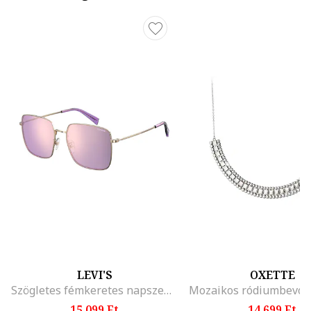
LEVI'S
OXETTE
Szögletes fémkeretes napszemüveg, Aranyszín/Lila
15.099 Ft
14.699 Ft