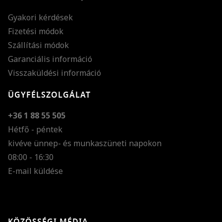
Gyakori kérdések
Fizetési módok
Szállítási módok
Garanciális információ
Visszaküldési információ
ÜGYFÉLSZOLGÁLAT
+36 1 88 55 505
Hétfő - péntek
kivéve ünnep- és munkaszüneti napokon
Szöveg méretének n
08:00 - 16:30
E-mail küldése
Szöveg méretének c
Szóköz növelése
Szóköz csökkentése
KÖZÖSSÉGI MÉDIA