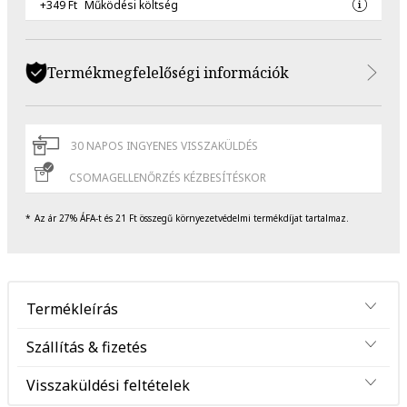
+349 Ft
Működési költség
Termékmegfelelőségi információk
30 NAPOS INGYENES VISSZAKÜLDÉS
CSOMAGELLENŐRZÉS KÉZBESÍTÉSKOR
Az ár 27% ÁFA-t és 21 Ft összegű környezetvédelmi termékdíjat tartalmaz.
Termékleírás
Szállítás & fizetés
Visszaküldési feltételek