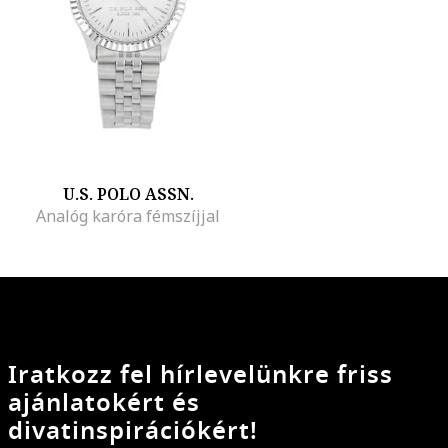
U.S. POLO ASSN.
Analóg karóra fémszíjjal
Iratkozz fel hírlevelünkre friss
ajánlatokért és
divatinspirációkért!