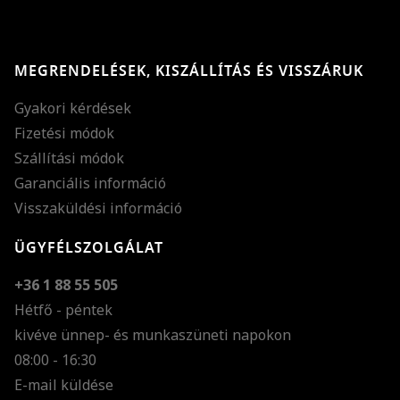
MEGRENDELÉSEK, KISZÁLLÍTÁS ÉS VISSZÁRUK
Gyakori kérdések
Fizetési módok
Szállítási módok
Garanciális információ
Visszaküldési információ
ÜGYFÉLSZOLGÁLAT
+36 1 88 55 505
Hétfő - péntek
kivéve ünnep- és munkaszüneti napokon
Szöveg méretének n
08:00 - 16:30
E-mail küldése
Szöveg méretének c