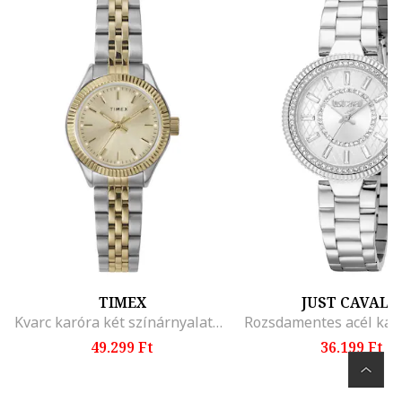
TIMEX
JUST CAVALL
Kvarc karóra két színárnyalatú dizájnnal, Ezüstszín/Aranyszín
49.299 Ft
36.199 Ft