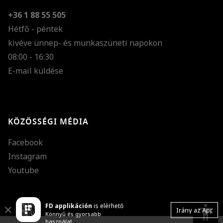
+36 1 88 55 505
Hétfő - péntek
kivéve ünnep- és munkaszüneti napokon
Szöveg méretének n
08:00 - 16:30
E-mail küldése
Szöveg méretének c
Szóköz növelése
Szóköz csökkentése
KÖZÖSSÉGI MÉDIA
Sortávolság növelés
Facebook
Sortávolság csökken
Instagram
Színek invertálása
Youtube
Szürke színárnyalato
FD applikáción
is elérhető
Nagy kurzor
accessibility
Close
Irány az App
Könnyű és gyorsabb
használat