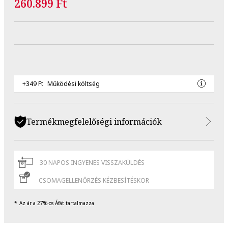
260.899 Ft
+349 Ft
Működési költség
Termékmegfelelőségi információk
30 NAPOS INGYENES VISSZAKÜLDÉS
CSOMAGELLENŐRZÉS KÉZBESÍTÉSKOR
Az ár a 27%-os Áfát tartalmazza