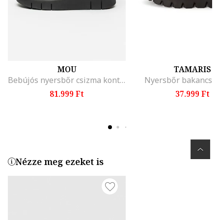
MOU
TAMARIS
Bebújós nyersbőr csizma kontrasztos tűzésekkel, Fekete
Nyersbőr bakancs, 
81.999 Ft
37.999 Ft
Nézze meg ezeket is