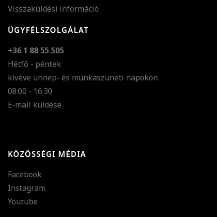
Visszaküldési információ
ÜGYFÉLSZOLGÁLAT
+36 1 88 55 505
Hétfő - péntek
kivéve ünnep- és munkaszüneti napokon
Szöveg méretének n
08:00 - 16:30
E-mail küldése
Szöveg méretének c
Szóköz növelése
Szóköz csökkentése
KÖZÖSSÉGI MÉDIA
Sortávolság növelés
Facebook
Sortávolság csökken
Instagram
Színek invertálása
Youtube