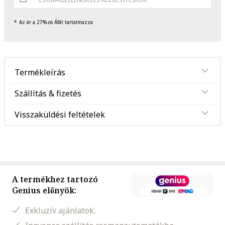
Az ár a 27%-os Áfát tartalmazza
Termékleírás
Szállítás & fizetés
Visszaküldési feltételek
A termékhez tartozó
Genius előnyök:
Exkluzív ajánlatok.