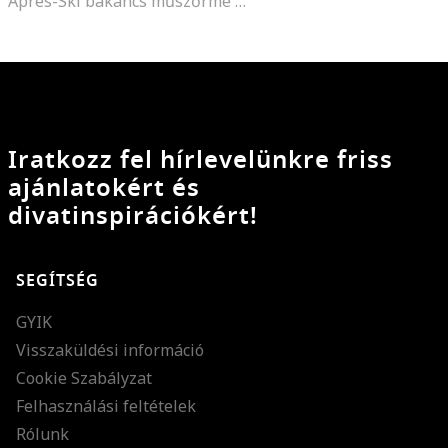
Apres-Ski bakancs műszőrme részletekkel, Fekete
Iratkozz fel hírlevelünkre friss
ajánlatokért és
divatinspirációkért!
SEGÍTSÉG
GYIK
Visszaküldési információ
Cookie Szabályzat
Felhasználási feltételek
Rólunk