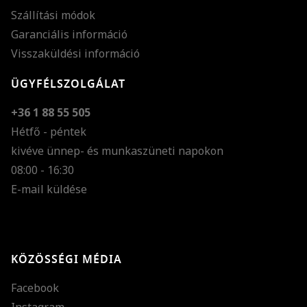
Szállítási módok
Garanciális információ
Visszaküldési információ
ÜGYFÉLSZOLGÁLAT
+36 1 88 55 505
Hétfő - péntek
kivéve ünnep- és munkaszüneti napokon
Szöveg méretének n
08:00 - 16:30
E-mail küldése
Szöveg méretének c
Szóköz növelése
Szóköz csökkentése
KÖZÖSSÉGI MÉDIA
Sortávolság növelés
Facebook
Sortávolság csökken