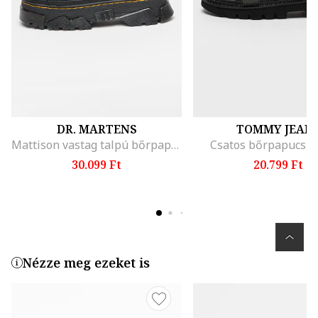
DR. MARTENS
TOMMY JEAN
Mattison vastag talpú bőrpapucs, Fekete
Csatos bőrpapucs, 
30.099 Ft
20.799 Ft
Nézze meg ezeket is