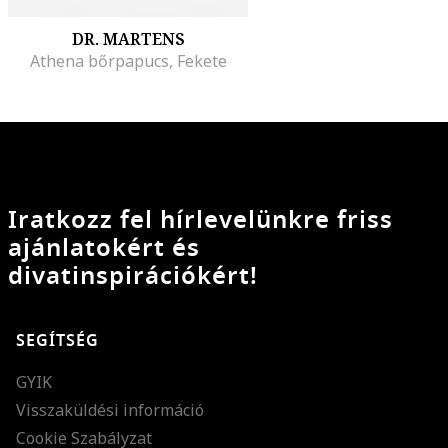
DR. MARTENS
Athena bőrpapucs, Fekete
Iratkozz fel hírlevelünkre friss
ajánlatokért és
divatinspirációkért!
SEGÍTSÉG
GYIK
Visszaküldési információ
Cookie Szabályzat