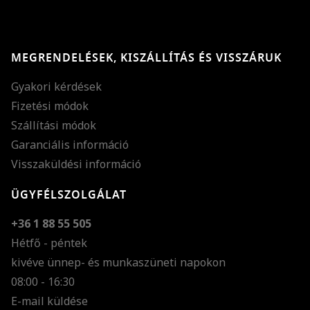
MEGRENDELÉSEK, KISZÁLLÍTÁS ÉS VISSZÁRUK
Gyakori kérdések
Fizetési módok
Szállítási módok
Garanciális információ
Visszaküldési információ
ÜGYFÉLSZOLGÁLAT
+36 1 88 55 505
Hétfő - péntek
kivéve ünnep- és munkaszüneti napokon
Szöveg méretének n
08:00 - 16:30
E-mail küldése
Szöveg méretének c