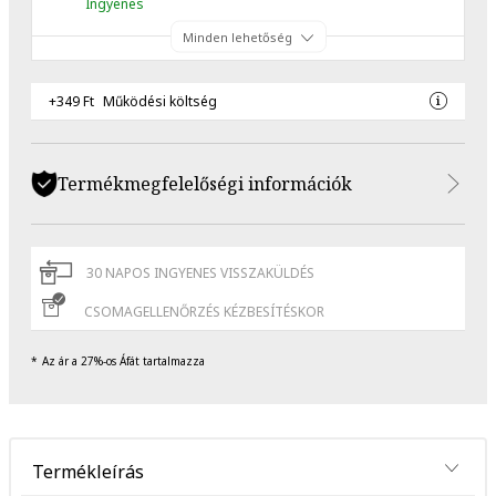
Ingyenes
Minden lehetőség
+349 Ft
Működési költség
Termékmegfelelőségi információk
30 NAPOS INGYENES VISSZAKÜLDÉS
CSOMAGELLENŐRZÉS KÉZBESÍTÉSKOR
Az ár a 27%-os Áfát tartalmazza
Termékleírás