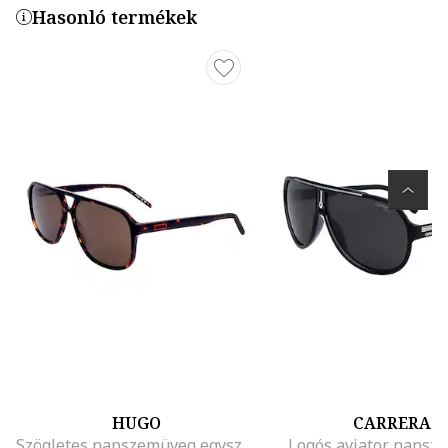
Hasonló termékek
HUGO
CARRERA
Szögletes napszemüveg egyszínű lencsékkel, Piros/Fekete
Logós aviator napsz