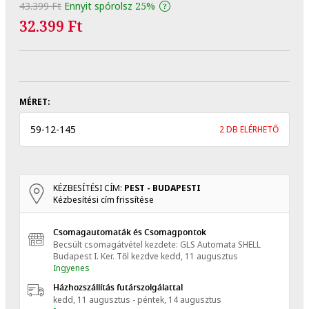
43.399 Ft
Ennyit spórolsz
25%
32.399 Ft
MÉRET:
59
-
12
-
145
2 DB ELÉRHETŐ
KÉZBESÍTÉSI CÍM:
PEST - BUDAPESTI
Kézbesítési cím frissítése
Csomagautomaták és Csomagpontok
Becsült csomagátvétel kezdete: GLS Automata SHELL
Budapest I. Ker.
Től kezdve
kedd, 11 augusztus
Ingyenes
Házhozszállítás futárszolgálattal
kedd, 11 augusztus - péntek, 14 augusztus