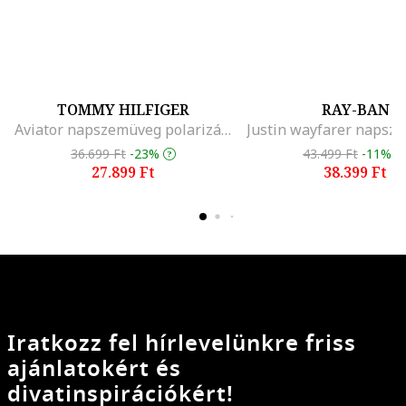
TOMMY HILFIGER
RAY-BAN
Aviator napszemüveg polarizált lencsékkel
36.699 Ft
-23%
43.499 Ft
-11%
27.899 Ft
38.399 Ft
Iratkozz fel hírlevelünkre friss
ajánlatokért és
divatinspirációkért!