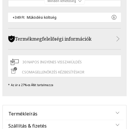
Minden lehetőség
+349 Ft
Működési költség
Termékmegfelelőségi információk
30 NAPOS INGYENES VISSZAKÜLDÉS
CSOMAGELLENŐRZÉS KÉZBESÍTÉSKOR
Az ár a 27%-os Áfát tartalmazza
Termékleírás
Szállítás & fizetés