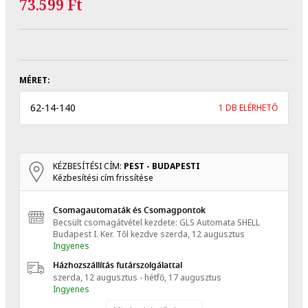
73.599 Ft
MÉRET:
62
-
14
-
140
1 DB ELÉRHETŐ
KÉZBESÍTÉSI CÍM:
PEST - BUDAPESTI
Kézbesítési cím frissítése
Csomagautomaták és Csomagpontok
Becsült csomagátvétel kezdete: GLS Automata SHELL
Budapest I. Ker.
Től kezdve
szerda, 12 augusztus
Ingyenes
Házhozszállítás futárszolgálattal
szerda, 12 augusztus - hétfő, 17 augusztus
Ingyenes