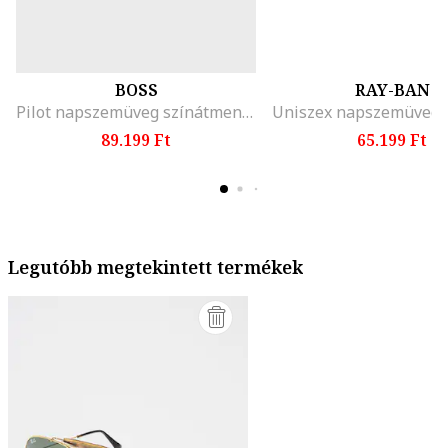
BOSS
RAY-BAN
Pilot napszemüveg színátmenetes lencsékkel, Fekete/Ezüstszín
89.199 Ft
65.199 Ft
Legutóbb megtekintett termékek