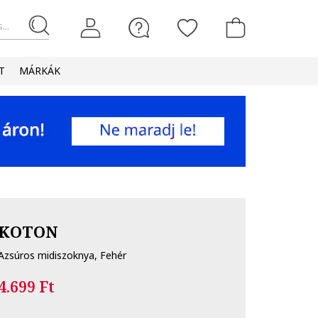
...
T
MÁRKÁK
KOTON
Azsúros midiszoknya, Fehér
4.699 Ft