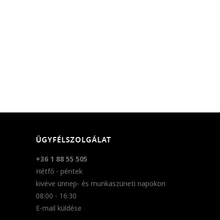
ÜGYFÉLSZOLGÁLAT
+36 1 88 55 505
Hétfő - péntek
kivéve ünnep- és munkaszüneti napokon
08:00 - 16:30
E-mail küldése