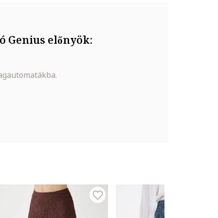
ó Genius előnyök:
magautomatákba.