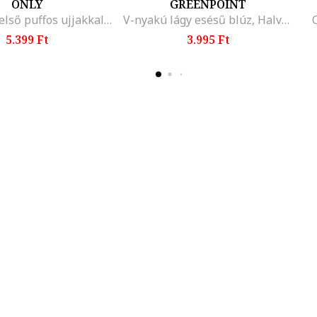
ONLY
GREENPOINT
Texturált felső puffos ujjakkal, Fekete
V-nyakú lágy esésű blúz, Halványzöld
5.399 Ft
3.995 Ft