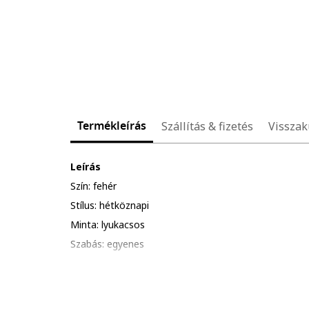
Termékleírás
Szállítás & fizetés
Visszak
Leírás
Szín: fehér
Stílus: hétköznapi
Minta: lyukacsos
Szabás: egyenes
Anyag: szintetikus anyag, pamut
Derékrész: magas
Hossz: midi