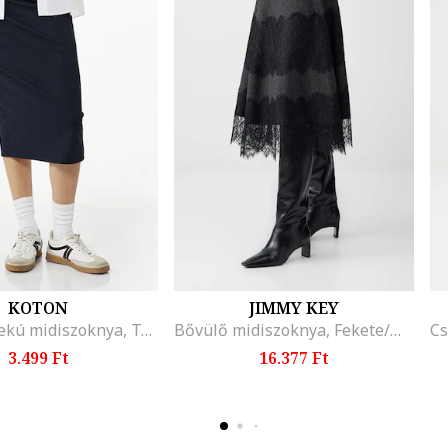
KOTON
JIMMY KEY
Magas derekú midiszoknya, Tengerészkék
Bővülő midiszoknya, Fekete/Melange sötétszürke
3.499 Ft
16.377 Ft