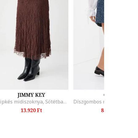
JIMMY KEY
ONLY
Csipkés midiszoknya, Sötétbarna
13.920 Ft
8.199 Ft