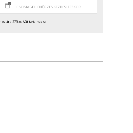
CSOMAGELLENŐRZÉS KÉZBESÍTÉSKOR
Az ár a 27%-os Áfát tartalmazza