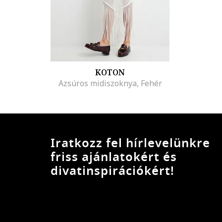
KOTON
Azsúros midiszoknya, Fehér
Iratkozz fel hírlevelünkre
friss ajánlatokért és
divatinspirációkért!