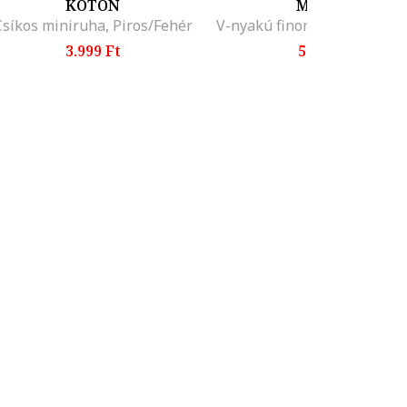
KOTON
MANGO
Csíkos miniruha, Piros/Fehér
3.999 Ft
5.995 Ft