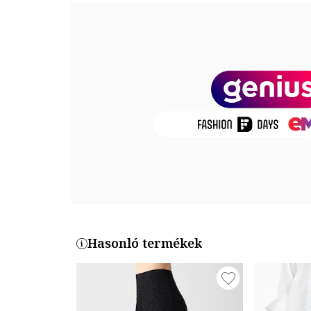
Részletek: rojtos, azsúros dizájn
Zárószerkezet: rögzítés nélküli
Összetétel
Külső anyag: 50% pamut, 50% akril
Modellinformáció
A modellen látható termék mérete: S.
Modell méretei: Magasság: 178 cm, Mellbőség: 82 cm
Termékszám
4SAK70002HT-010
Hasonló termékek