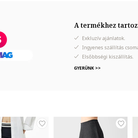
A termékhez tartoz
Exkluzív ajánlatok.
Ingyenes szállítás cso
Elsőbbségi kiszállítás.
, Derék: 62 cm, Csípő: 93 cm
GYERÜNK >>