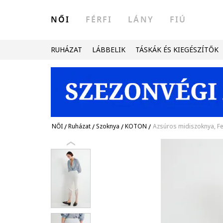
NŐI
FÉRFI
LÁNY
FIÚ
RUHÁZAT
LÁBBELIK
TÁSKÁK ÉS KIEGÉSZÍTŐK
NŐI
/
Ruházat
/
Szoknya
/
KOTON
/
Azsúros midiszoknya, F