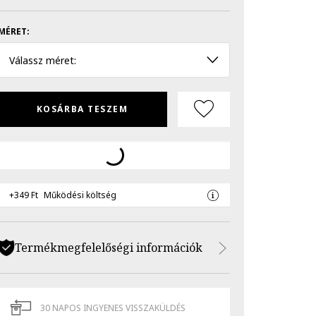
MÉRET:
Válassz méret:
KOSÁRBA TESZEM
+349 Ft
Működési költség
Termékmegfelelőségi információk
30 NAPOS INGYENES VISSZAKÜLDÉS