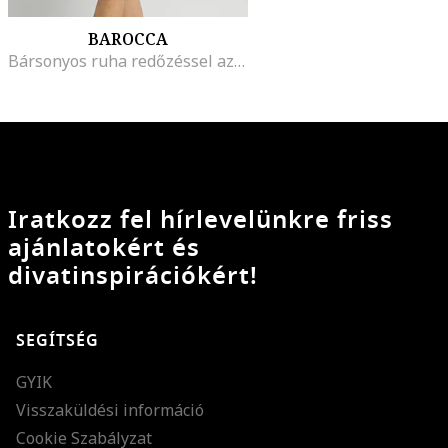
BAROCCA
Bársonyos ruha redőzéssel az oldalán, Sötét rózsaszín
Iratkozz fel hírlevelünkre friss
ajánlatokért és
divatinspirációkért!
SEGÍTSÉG
GYIK
Visszaküldési információ
Cookie Szabályzat