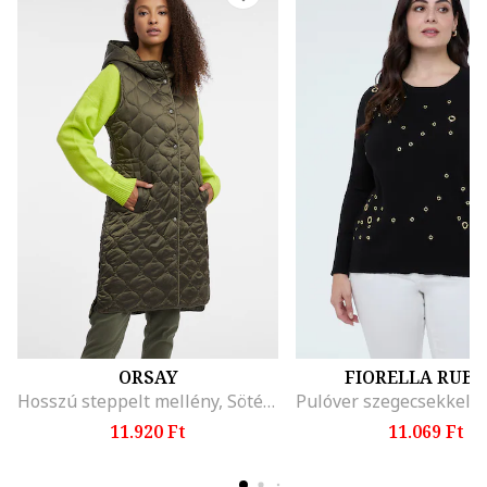
ORSAY
FIORELLA RUBI
Hosszú steppelt mellény, Sötét khaki
11.920 Ft
11.069 Ft