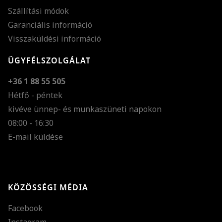
Szállítási módok
Garanciális információ
Visszaküldési információ
ÜGYFÉLSZOLGÁLAT
+36 1 88 55 505
Hétfő - péntek
kivéve ünnep- és munkaszüneti napokon
Szöveg méretének n
08:00 - 16:30
E-mail küldése
Szöveg méretének c
Szóköz növelése
Szóköz csökkentése
KÖZÖSSÉGI MÉDIA
Sortávolság növelés
Facebook
Sortávolság csökken