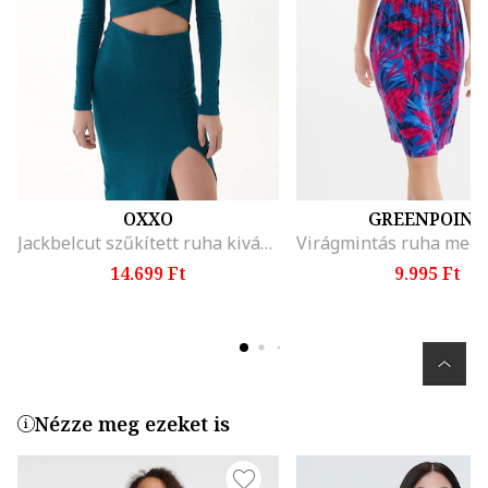
OXXO
GREENPOINT
Jackbelcut szűkített ruha kivágott részlettel az elején, Olajkék
14.699 Ft
9.995 Ft
Nézze meg ezeket is