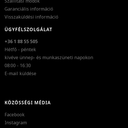
Szállítási módok
Garanciális információ
Visszaküldési információ
ÜGYFÉLSZOLGÁLAT
+36 1 88 55 505
Hétfő - péntek
kivéve ünnep- és munkaszüneti napokon
Szöveg méretének n
08:00 - 16:30
E-mail küldése
Szöveg méretének c
Szóköz növelése
Szóköz csökkentése
KÖZÖSSÉGI MÉDIA
Sortávolság növelés
Facebook
Sortávolság csökken
Instagram