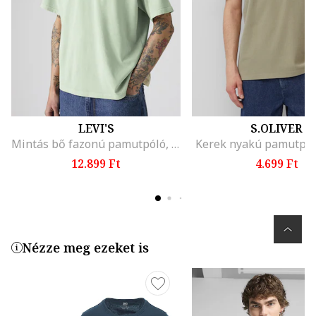
LEVI'S
S.OLIVER
Mintás bő fazonú pamutpóló, Halványzöld
Kerek nyakú pamutpól
12.899 Ft
4.699 Ft
Nézze meg ezeket is