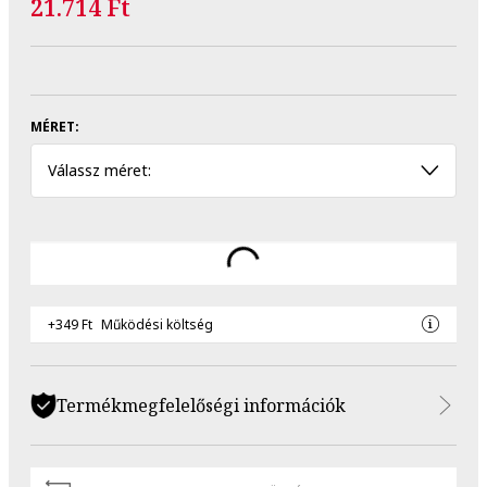
21.714 Ft
MÉRET:
Válassz méret:
+349 Ft
Működési költség
Termékmegfelelőségi információk