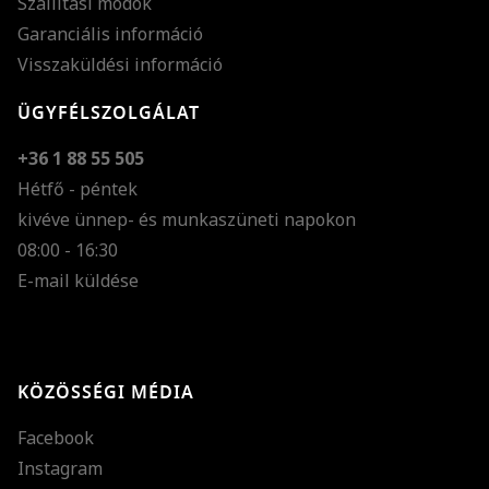
Szállítási módok
Garanciális információ
Visszaküldési információ
ÜGYFÉLSZOLGÁLAT
+36 1 88 55 505
Hétfő - péntek
kivéve ünnep- és munkaszüneti napokon
Szöveg méretének n
08:00 - 16:30
E-mail küldése
Szöveg méretének c
Szóköz növelése
Szóköz csökkentése
KÖZÖSSÉGI MÉDIA
Sortávolság növelés
Facebook
Sortávolság csökken
Instagram