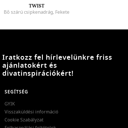
TWIST
Bő szárú csipkenadrág, Fekete
Iratkozz fel hírlevelünkre friss
ajánlatokért és
divatinspirációkért!
SEGÍTSÉG
GYIK
Visszaküldési információ
Cookie Szabályzat
Felhasználási feltételek