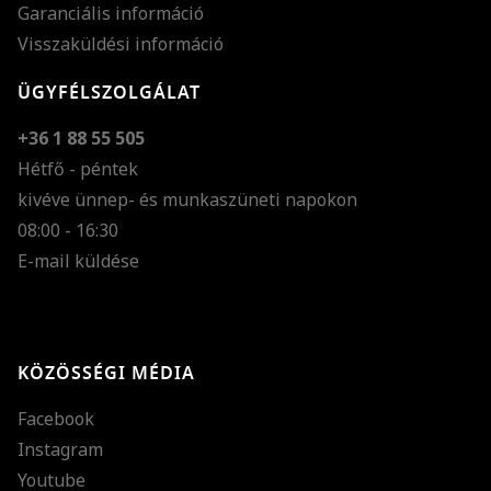
Garanciális információ
Visszaküldési információ
ÜGYFÉLSZOLGÁLAT
+36 1 88 55 505
Hétfő - péntek
kivéve ünnep- és munkaszüneti napokon
Szöveg méretének n
08:00 - 16:30
E-mail küldése
Szöveg méretének c
Szóköz növelése
Szóköz csökkentése
KÖZÖSSÉGI MÉDIA
Sortávolság növelés
Facebook
Sortávolság csökken
Instagram
Színek invertálása
Youtube