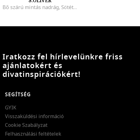
S.OLIVER
Bő szárú mintás nadrág, Sötétpiros
Iratkozz fel hírlevelünkre friss
ajánlatokért és
divatinspirációkért!
SEGÍTSÉG
GYIK
Visszaküldési információ
Cookie Szabályzat
Felhasználási feltételek