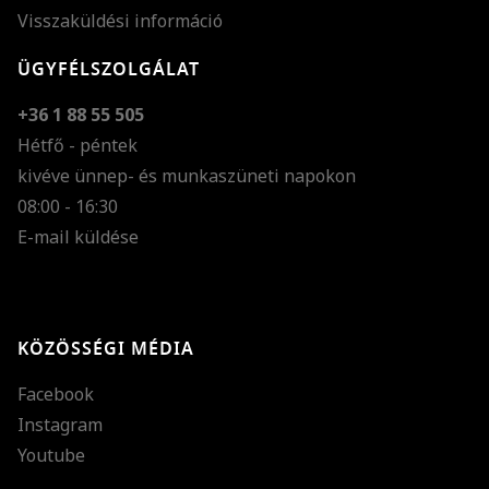
Visszaküldési információ
ÜGYFÉLSZOLGÁLAT
+36 1 88 55 505
Hétfő - péntek
kivéve ünnep- és munkaszüneti napokon
Szöveg méretének n
08:00 - 16:30
E-mail küldése
Szöveg méretének c
Szóköz növelése
Szóköz csökkentése
KÖZÖSSÉGI MÉDIA
Sortávolság növelés
Facebook
Sortávolság csökken
Instagram
Színek invertálása
Youtube