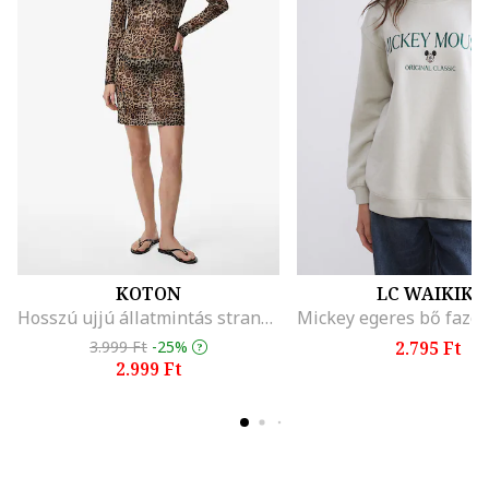
KOTON
LC WAIKIKI
Hosszú ujjú állatmintás strandruha, Barna/Bézs
3.999 Ft
-25%
2.795 Ft
2.999 Ft