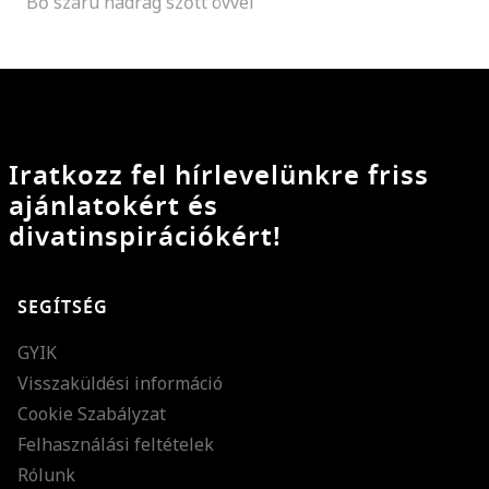
Bő szárú nadrág szőtt övvel
Iratkozz fel hírlevelünkre friss
ajánlatokért és
divatinspirációkért!
SEGÍTSÉG
GYIK
Visszaküldési információ
Cookie Szabályzat
Felhasználási feltételek
Rólunk