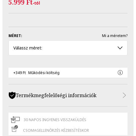
5.999 Ft
-tól
MÉRET:
Mi a méretem?
Válassz méret:
+349 Ft
Működési költség
Termékmegfelelőségi információk
30 NAPOS INGYENES VISSZAKÜLDÉS
CSOMAGELLENŐRZÉS KÉZBESÍTÉSKOR