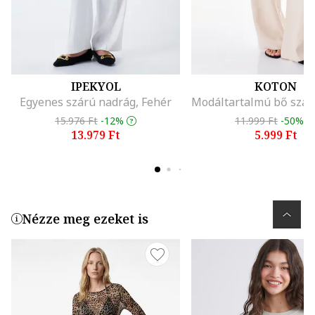
IPEKYOL
KOTON
Egyenes szárú nadrág, Fehér
15.976 Ft
-12%
11.999 Ft
-50%
13.979 Ft
5.999 Ft
Nézze meg ezeket is