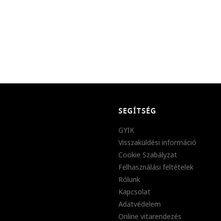
SEGÍTSÉG
GYIK
Visszaküldési információ
Cookie Szabályzat
Felhasználási feltételek
Rólunk
Kapcsolat
Adatvédelem
Online vitarendezés