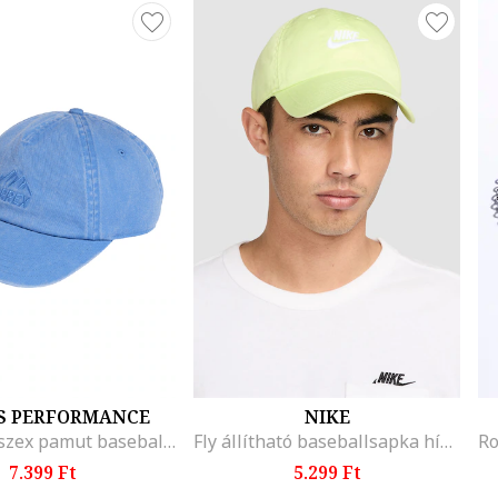
S PERFORMANCE
NIKE
Terrex uniszex pamut baseballsapka, Világoskék
Fly állítható baseballsapka hímzett logóval, Fehér/Halványsárga
7.399 Ft
5.299 Ft