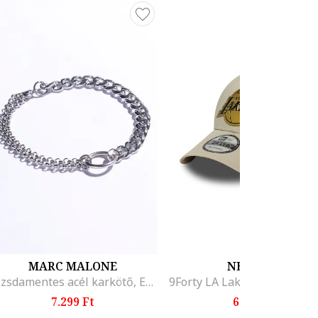
MARC MALONE
NEW ERA
Rozsdamentes acél karkötő, Ezüstszín
7.299 Ft
6.299 Ft