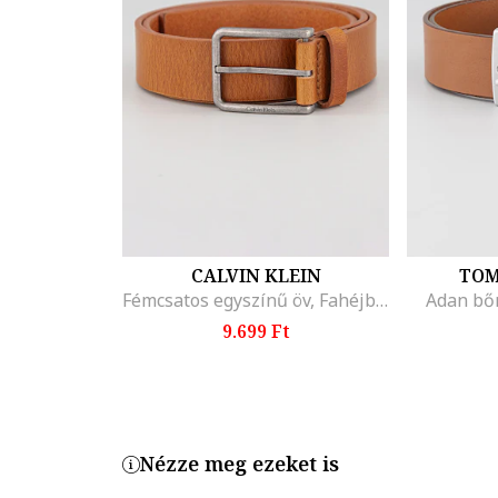
CALVIN KLEIN
TOM
Fémcsatos egyszínű öv, Fahéjbarna
Adan bő
9.699 Ft
Nézze meg ezeket is