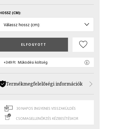
HOSSZ (CM):
Válassz hossz (cm):
ELFOGYOTT
+349 Ft
Működési költség
Termékmegfelelőségi információk
30 NAPOS INGYENES VISSZAKÜLDÉS
CSOMAGELLENŐRZÉS KÉZBESÍTÉSKOR