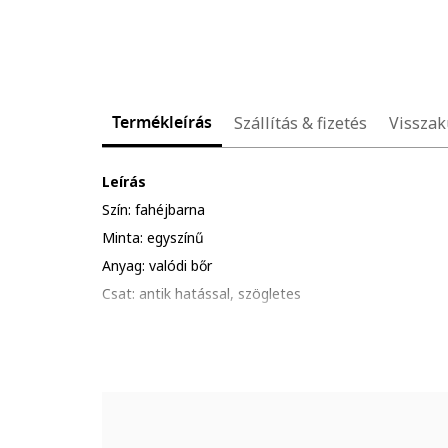
Termékleírás
Szállítás & fizetés
Visszak
Leírás
Szín: fahéjbarna
Minta: egyszínű
Anyag: valódi bőr
Csat: antik hatással, szögletes
Összetétel
Külső anyag: 100% bivalybőr
Méretek
További információ: a termék választható mérete az