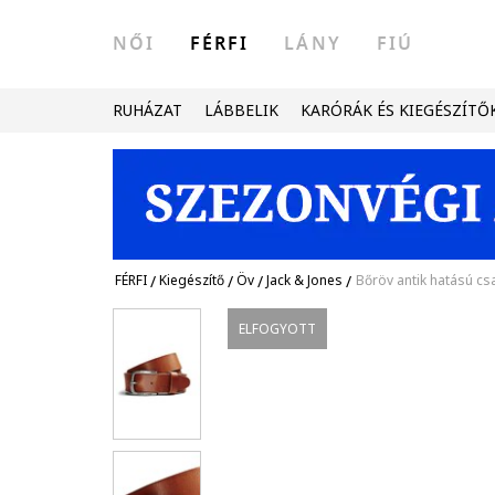
NŐI
FÉRFI
LÁNY
FIÚ
RUHÁZAT
LÁBBELIK
KARÓRÁK ÉS KIEGÉSZÍTŐ
FÉRFI
/
Kiegészítő
/
Öv
/
Jack & Jones
/
Bőröv antik hatású csa
ELFOGYOTT