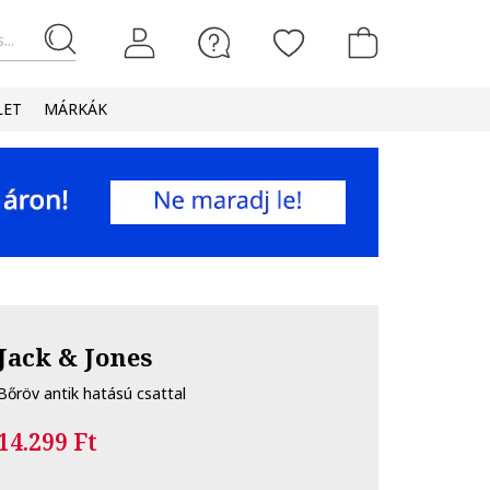
...
LET
MÁRKÁK
Jack & Jones
Bőröv antik hatású csattal
14.299 Ft