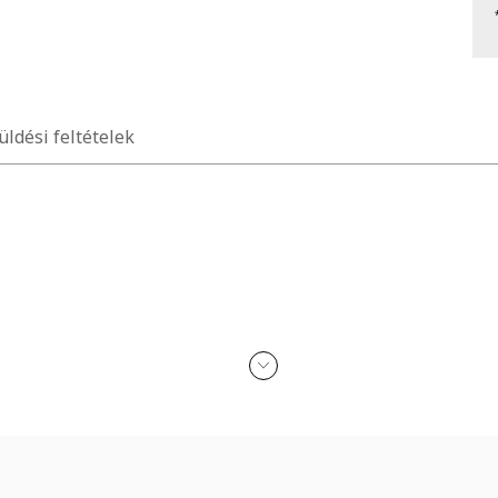
üldési feltételek
 öv centiméterben mért hosszát mutatja.