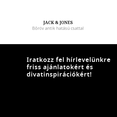
JACK & JONES
Bőröv antik hatású csattal
Iratkozz fel hírlevelünkre
friss ajánlatokért és
divatinspirációkért!