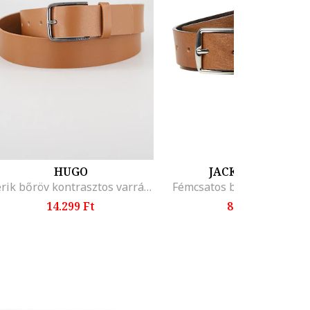
HUGO
JACK & JONES
Gerik bőröv kontrasztos varrással, Fahéjbarna
Fémcsatos bőröv, Fahéjba
14.299 Ft
8.599 Ft