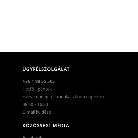
ÜGYFÉLSZOLGÁLAT
+36 1 88 55 505
Hétfő - péntek
kivéve ünnep- és munkaszüneti napokon
08:00 - 16:30
E-mail küldése
KÖZÖSSÉGI MÉDIA
Facebook