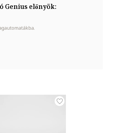
ó Genius előnyök:
magautomatákba.