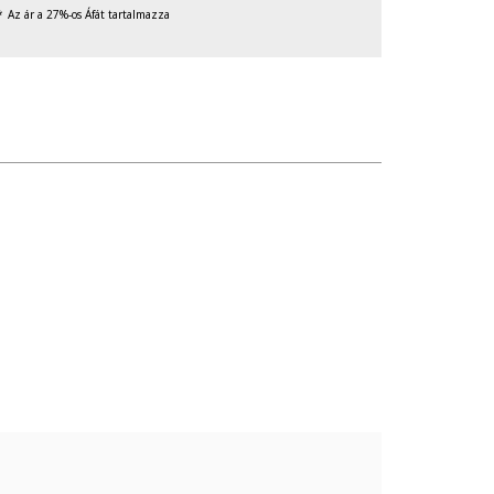
Az ár a 27%-os Áfát tartalmazza