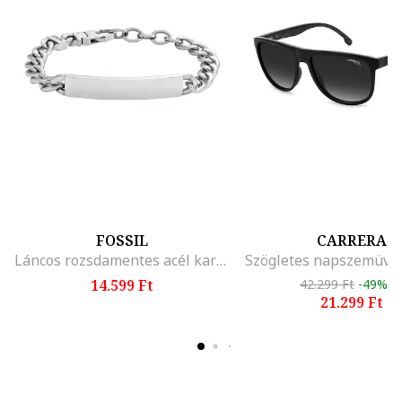
FOSSIL
CARRERA
Láncos rozsdamentes acél karkötő, Ezüstszín
Szögletes napszemüveg
14.599 Ft
42.299 Ft
-49%
21.299 Ft