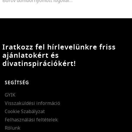
Bőröv dombornyomott logóval, Tevebarna
Iratkozz fel hírlevelünkre friss
ajánlatokért és
divatinspirációkért!
SEGÍTSÉG
GYIK
Visszaküldési információ
Cookie Szabályzat
Felhasználási feltételek
Rólunk