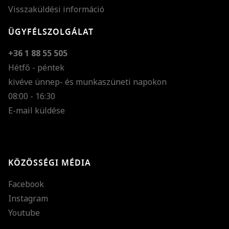
Visszaküldési információ
ÜGYFÉLSZOLGÁLAT
+36 1 88 55 505
Hétfő - péntek
kivéve ünnep- és munkaszüneti napokon
Szöveg méretének n
08:00 - 16:30
E-mail küldése
Szöveg méretének c
Szóköz növelése
Szóköz csökkentése
KÖZÖSSÉGI MÉDIA
Sortávolság növelés
Facebook
Sortávolság csökken
Instagram
Színek invertálása
Youtube