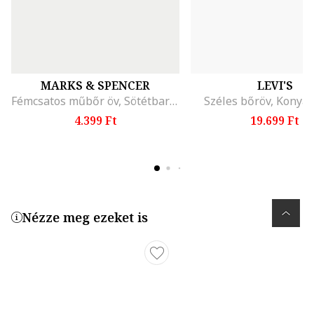
MARKS & SPENCER
LEVI'S
Fémcsatos műbőr öv, Sötétbarna
Széles bőröv, Konya
4.399 Ft
19.699 Ft
Nézze meg ezeket is