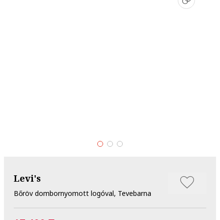
Levi's
Bőröv dombornyomott logóval, Tevebarna