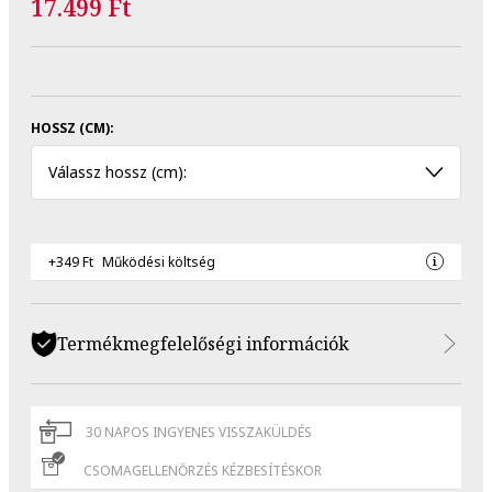
17.499 Ft
HOSSZ (CM):
Válassz hossz (cm):
+349 Ft
Működési költség
Termékmegfelelőségi információk
30 NAPOS INGYENES VISSZAKÜLDÉS
CSOMAGELLENŐRZÉS KÉZBESÍTÉSKOR